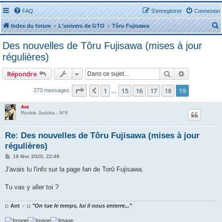
FAQ
S’enregistrer
Connexion
Index du forum
L'univers de GTO
Tôru Fujisawa
Des nouvelles de Tôru Fujisawa (mises à jour
régulières)
Rechercher
Recherche 
Répondre
r
Page
19
sur
19
1
15
16
17
18
19
Précédente
273 messages
…
Ant
Rookie Judoka - N°6
r
Re: Des nouvelles de Tôru Fujisawa (mises à jour
régulières)
M
16 févr. 2020, 22:46
e
s
J'avais lu l'info sur la page fan de Torû Fujisawa.
s
a
g
Tu vas y aller toi ?
e
:: Ant
♂
::
"On tue le temps, lui il nous enterre..."