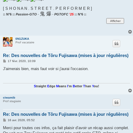
[ S H O N A N . S T R E E T . P E R F O R M E R ]
鬼 爆
:: N°6 ::
Passion-GTO
-
-
PGTOFC
’25
:: N°6 ::
0N1ZUKA
Prof vacataire
Re: Des nouvelles de Tôru Fujisawa (mises à jour régulières)
M
17 févr. 2020, 10:09
e
s
J'aimerais bien, mais faut voir si j'aurai l'occasion.
s
a
g
e
S
traight
E
dge
M
eans
I
'm
B
etter
T
han
Y
ou!
ciwamib
Prof stagiaire
Re: Des nouvelles de Tôru Fujisawa (mises à jour régulières)
M
16 avr. 2026, 05:52
e
s
Merci pour toutes ces infos, ça fait plaisir d’avoir un récap aussi complet.
s