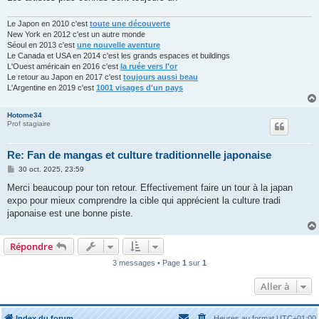
Le Japon en 2010 c'est
toute une découverte
New York en 2012 c'est un autre monde
Séoul en 2013 c'est
une nouvelle aventure
Le Canada et USA en 2014 c'est les grands espaces et buildings
L'Ouest américain en 2016 c'est
la ruée vers l'or
Le retour au Japon en 2017 c'est
toujours aussi beau
L'Argentine en 2019 c'est
1001 visages d'un pays
Hotome34
Prof stagiaire
Re: Fan de mangas et culture traditionnelle japonaise
M
30 oct. 2025, 23:59
e
s
Merci beaucoup pour ton retour. Effectivement faire un tour à la japan
s
expo pour mieux comprendre la cible qui apprécient la culture tradi
a
g
japonaise est une bonne piste.
e
Répondre
3 messages • Page
1
sur
1
Aller à
Index du forum
Heures au format
UTC+01:00