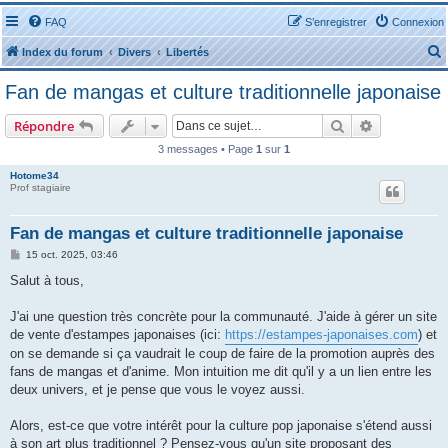
FAQ
S’enregistrer
Connexion
Index du forum
Divers
Libertés
Fan de mangas et culture traditionnelle japonaise
Rechercher
Recherche 
Répondre
3 messages • Page
1
sur
1
r
Hotome34
Prof stagiaire
Fan de mangas et culture traditionnelle japonaise
M
15 oct. 2025, 03:46
e
r
s
Salut à tous,
s
a
g
J'ai une question très concrète pour la communauté. J'aide à gérer un site
e
de vente d'estampes japonaises (ici:
https://estampes-japonaises.com
) et
on se demande si ça vaudrait le coup de faire de la promotion auprès des
fans de mangas et d'anime. Mon intuition me dit qu'il y a un lien entre les
deux univers, et je pense que vous le voyez aussi.
Alors, est-ce que votre intérêt pour la culture pop japonaise s'étend aussi
à son art plus traditionnel ? Pensez-vous qu'un site proposant des