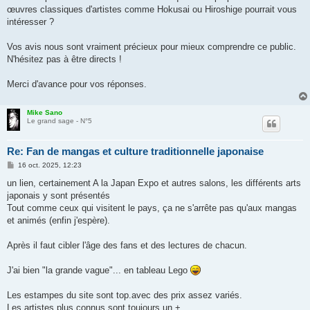
œuvres classiques d'artistes comme Hokusai ou Hiroshige pourrait vous
intéresser ?
Vos avis nous sont vraiment précieux pour mieux comprendre ce public.
N'hésitez pas à être directs !
Merci d'avance pour vos réponses.
Mike Sano
Le grand sage - N°5
Re: Fan de mangas et culture traditionnelle japonaise
M
16 oct. 2025, 12:23
e
s
un lien, certainement A la Japan Expo et autres salons, les différents arts
s
japonais y sont présentés
a
g
Tout comme ceux qui visitent le pays, ça ne s'arrête pas qu'aux mangas
e
et animés (enfin j'espère).
Après il faut cibler l'âge des fans et des lectures de chacun.
J'ai bien "la grande vague"... en tableau Lego
Les estampes du site sont top.avec des prix assez variés.
Les artistes plus connus sont toujours un +