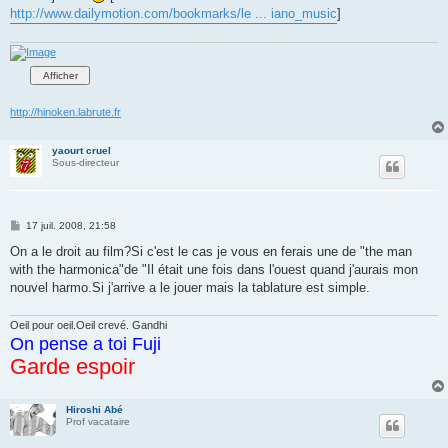
http://www.dailymotion.com/bookmarks/le ... iano_music
]
http://hinoken.labrute.fr
yaourt cruel
Sous-directeur
M
17 juil. 2008, 21:58
e
s
On a le droit au film?Si c'est le cas je vous en ferais une de "the man
s
with the harmonica"de "Il était une fois dans l'ouest quand j'aurais mon
a
g
nouvel harmo.Si j'arrive a le jouer mais la tablature est simple.
e
Oeil pour oeil.Oeil crevé. Gandhi
On pense a toi Fuji
Garde espoir
Hiroshi Abé
Prof vacataire