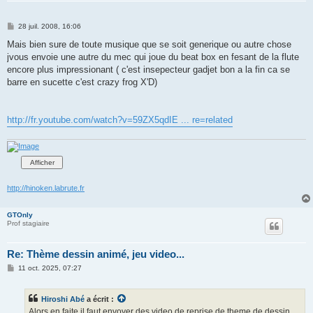
M
28 juil. 2008, 16:06
e
s
Mais bien sure de toute musique que se soit generique ou autre chose
s
jvous envoie une autre du mec qui joue du beat box en fesant de la flute
a
g
encore plus impressionant ( c'est insepecteur gadjet bon a la fin ca se
e
barre en sucette c'est crazy frog X'D)
http://fr.youtube.com/watch?v=59ZX5qdIE ... re=related
http://hinoken.labrute.fr
GTOnly
Prof stagiaire
Re: Thème dessin animé, jeu video...
M
11 oct. 2025, 07:27
e
s
s
Hiroshi Abé
a écrit :
a
g
Alors en faite il faut envoyer des video de reprise de theme de dessin