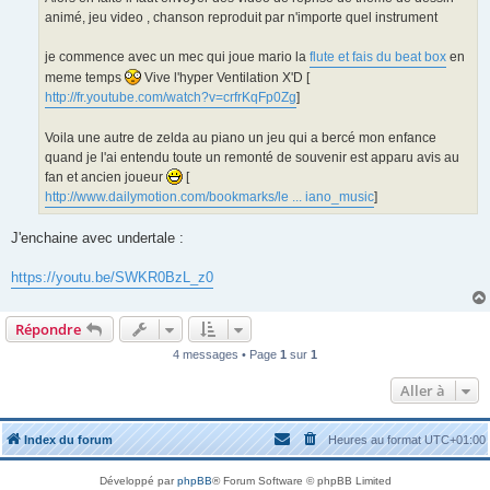
e
animé, jeu video , chanson reproduit par n'importe quel instrument
je commence avec un mec qui joue mario la
flute et fais du beat box
en
meme temps
Vive l'hyper Ventilation X'D [
http://fr.youtube.com/watch?v=crfrKqFp0Zg
]
Voila une autre de zelda au piano un jeu qui a bercé mon enfance
quand je l'ai entendu toute un remonté de souvenir est apparu avis au
fan et ancien joueur
[
http://www.dailymotion.com/bookmarks/le ... iano_music
]
J'enchaine avec undertale :
https://youtu.be/SWKR0BzL_z0
Répondre
4 messages • Page
1
sur
1
Aller à
Index du forum
Heures au format
UTC+01:00
Développé par
phpBB
® Forum Software © phpBB Limited