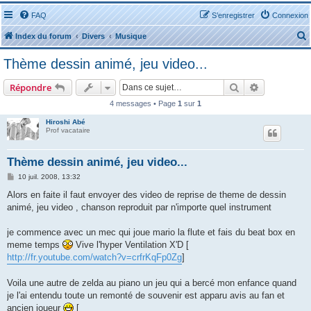
FAQ
S’enregistrer
Connexion
Index du forum
Divers
Musique
Thème dessin animé, jeu video...
Rechercher
Recherche 
Répondre
4 messages • Page
1
sur
1
r
Hiroshi Abé
Prof vacataire
Thème dessin animé, jeu video...
M
10 juil. 2008, 13:32
e
r
s
Alors en faite il faut envoyer des video de reprise de theme de dessin
s
animé, jeu video , chanson reproduit par n'importe quel instrument
a
g
e
je commence avec un mec qui joue mario la flute et fais du beat box en
meme temps
Vive l'hyper Ventilation X'D [
http://fr.youtube.com/watch?v=crfrKqFp0Zg
]
Voila une autre de zelda au piano un jeu qui a bercé mon enfance quand
je l'ai entendu toute un remonté de souvenir est apparu avis au fan et
ancien joueur
[