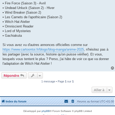
• Fire Force (Saison 3) - Avril
• Undead Unluck (Saison 2) - Hiver
• Wind Breaker (Saison 2)
• Les Carnets de l'apothicaire (Saison 2)
• Witch Hat Atelier
• Omniscient Reader
• Lord of Mysteries
• Gachiakuta
Si vous avez vu d'autres annonces officielles comme sur
https://www.cartoontoi.fr/blogs/blog-manga/anime-2025
, n'hésitez pas à
les partager (avec la source, histoire qu'on puisse vérifier). Et vous,
lesquels vous tentent le plus ? Perso, j'ai hâte de voir ce que va donner
l'adaptation de Witch Hat Atelier !
Répondre
1 message • Page
1
sur
1
Aller à
Index du forum
Heures au format
UTC+01:00
Développé par
phpBB
® Forum Software © phpBB Limited