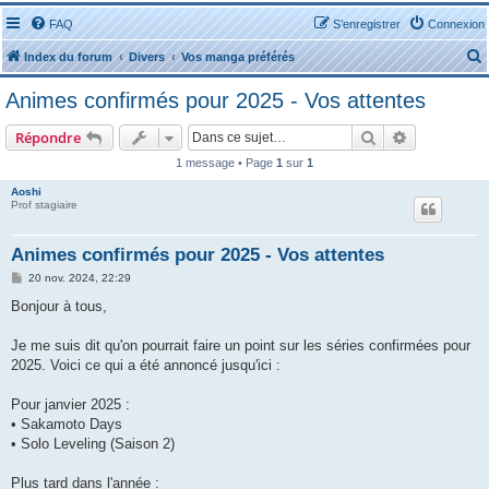
FAQ
S’enregistrer
Connexion
Index du forum
Divers
Vos manga préférés
Animes confirmés pour 2025 - Vos attentes
Rechercher
Recherche 
Répondre
1 message • Page
1
sur
1
r
Aoshi
Prof stagiaire
Animes confirmés pour 2025 - Vos attentes
M
20 nov. 2024, 22:29
e
r
s
Bonjour à tous,
s
a
g
Je me suis dit qu'on pourrait faire un point sur les séries confirmées pour
e
2025. Voici ce qui a été annoncé jusqu'ici :
Pour janvier 2025 :
• Sakamoto Days
• Solo Leveling (Saison 2)
Plus tard dans l'année :