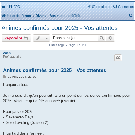
FAQ
S’enregistrer
Connexion
Index du forum
Divers
Vos manga préférés
Animes confirmés pour 2025 - Vos attentes
Rechercher
Recherche 
Répondre
1 message • Page
1
sur
1
r
Aoshi
Prof stagiaire
Animes confirmés pour 2025 - Vos attentes
M
20 nov. 2024, 22:29
e
r
s
Bonjour à tous,
s
a
g
Je me suis dit qu'on pourrait faire un point sur les séries confirmées pour
e
2025. Voici ce qui a été annoncé jusqu'ici :
Pour janvier 2025 :
• Sakamoto Days
• Solo Leveling (Saison 2)
Plus tard dans l'année :