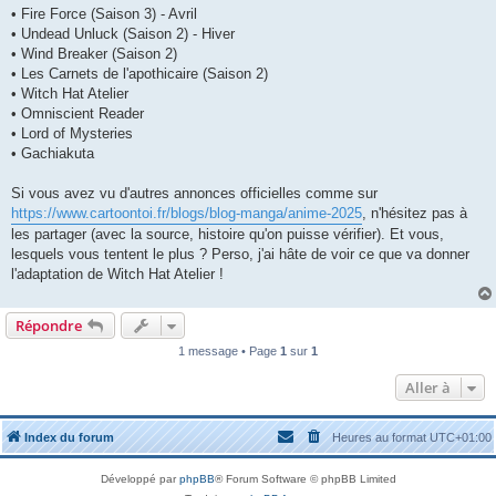
• Fire Force (Saison 3) - Avril
• Undead Unluck (Saison 2) - Hiver
• Wind Breaker (Saison 2)
• Les Carnets de l'apothicaire (Saison 2)
• Witch Hat Atelier
• Omniscient Reader
• Lord of Mysteries
• Gachiakuta
Si vous avez vu d'autres annonces officielles comme sur
https://www.cartoontoi.fr/blogs/blog-manga/anime-2025
, n'hésitez pas à
les partager (avec la source, histoire qu'on puisse vérifier). Et vous,
lesquels vous tentent le plus ? Perso, j'ai hâte de voir ce que va donner
l'adaptation de Witch Hat Atelier !
Répondre
1 message • Page
1
sur
1
Aller à
Index du forum
Heures au format
UTC+01:00
Développé par
phpBB
® Forum Software © phpBB Limited