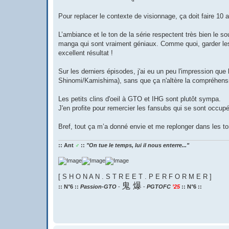
s
a
g
Pour replacer le contexte de visionnage, ça doit faire 10 
e
L’ambiance et le ton de la série respectent très bien le s
manga qui sont vraiment géniaux. Comme quoi, garder le
excellent résultat !
Sur les derniers épisodes, j'ai eu un peu l'impression que 
Shinomi/Kamishima), sans que ça n'altère la compréhensio
Les petits clins d'oeil à GTO et IHG sont plutôt sympa.
J'en profite pour remercier les fansubs qui se sont occupé
Bref, tout ça m’a donné envie et me replonger dans les t
:: Ant
♂
::
"On tue le temps, lui il nous enterre..."
[ S H O N A N . S T R E E T . P E R F O R M E R ]
鬼 爆
:: N°6 ::
Passion-GTO
-
-
PGTOFC
’25
:: N°6 ::