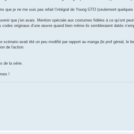
ans que je ne me suis pas refait l’intégral de Young GTO (seulement quelques a
ouvenir que j’en avais. Mention spéciale aux costumes fidèles à ce qu’ont peut
s codes originaux d’une œuvre quand bien même ils sembleraient datés n’em
le scénario avait été un peu modifié par rapport au manga (le prof génial, le li
n de l'action.
s de la série.
omes !