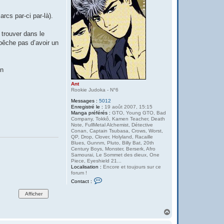
n
t
rcs par-ci par-là).
 trouver dans le
pêche pas d’avoir un
en
Ant
Rookie Judoka - N°6
Messages :
5012
Enregistré le :
19 août 2007, 15:15
Manga préférés :
GTO, Young GTO, Bad
Company, Tokkô, Kamen Teacher, Death
Note, FullMetal Alchemist, Détective
Conan, Captain Tsubasa, Crows, Worst,
QP, Drop, Clover, Holyland, Racaille
Blues, Gunnm, Pluto, Billy Bat, 20th
Century Boys, Monster, Berserk, Afro
Samourai, Le Sommet des dieux, One
Piece, Eyeshield 21...
Localisation :
Encore et toujours sur ce
forum !
C
Contact :
o
n
t
a
c
H
t
a
e