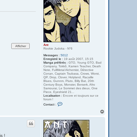
e
S
a
n
o
Ant
Rookie Judoka - N°6
Messages :
5012
Enregistré le :
19 août 2007, 15:15
Manga préférés :
GTO, Young GTO, Bad
Company, Tokkô, Kamen Teacher, Death
Note, FullMetal Alchemist, Détective
Conan, Captain Tsubasa, Crows, Worst,
QP, Drop, Clover, Holyland, Racaille
Blues, Gunnm, Pluto, Billy Bat, 20th
Century Boys, Monster, Berserk, Afro
Samourai, Le Sommet des dieux, One
Piece, Eyeshield 21...
Localisation :
Encore et toujours sur ce
forum !
C
Contact :
o
n
H
t
a
a
u
c
t
t
e
r
is !
A