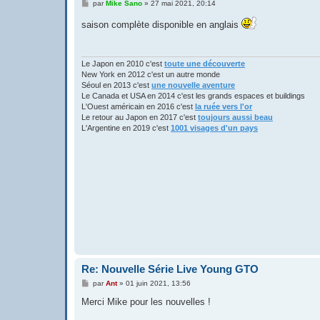
M
par
Mike Sano
»
27 mai 2021, 20:14
e
s
saison complète disponible en anglais
s
a
g
e
Le Japon en 2010 c'est
toute une découverte
New York en 2012 c'est un autre monde
Séoul en 2013 c'est
une nouvelle aventure
Le Canada et USA en 2014 c'est les grands espaces et buildings
L'Ouest américain en 2016 c'est
la ruée vers l'or
Le retour au Japon en 2017 c'est
toujours aussi beau
L'Argentine en 2019 c'est
1001 visages d'un pays
Re: Nouvelle Série Live Young GTO
M
par
Ant
»
01 juin 2021, 13:56
e
s
Merci Mike pour les nouvelles !
s
a