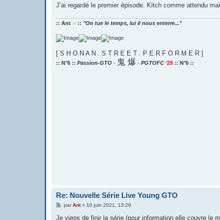
g
J’ai regardé le premier épisode. Kitch comme attendu mais
e
:: Ant
♂
::
"On tue le temps, lui il nous enterre..."
[ S H O N A N . S T R E E T . P E R F O R M E R ]
鬼 爆
:: N°6 ::
Passion-GTO
-
-
PGTOFC
’25
:: N°6 ::
Re: Nouvelle Série Live Young GTO
M
par
Ant
»
10 juin 2021, 13:29
e
s
Je viens de finir la série (pour information elle couvre le