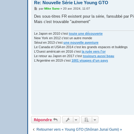
Re: Nouvelle Série Live Young GTO
M
par
Mike Sano
»
20 avr. 2024, 11:07
e
s
Des sous-titres FR existent pour la série, fansubbé par P
s
Mais c'est trouvable "autrement"
a
g
e
Le Japon en 2010 c'est
toute une découverte
New York en 2012 c'est un autre monde
Séoul en 2013 c'est
une nouvelle aventure
Le Canada et USA en 2014 c'est les grands espaces et buildings
L'Ouest américain en 2016 c'est
la ruée vers l'or
Le retour au Japon en 2017 c'est
toujours aussi beau
L'Argentine en 2019 c'est
1001 visages d'un pays
Répondre
Retourner vers « Young GTO (Shônan Junaï Gumi) »