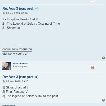
Re: Vos 3 jeux pref. =)
M
08 juin 2015, 02:40
e
s
1 - Kingdom Hearts 1 et 2
s
2 - The Legend of Zelda : Ocarina of Time
a
g
3 - Shenmue
e
------------------------------
coque sony xperia z4
etui sony xperia z4
MonPtitKunio.
Prof stagiaire
Re: Vos 3 jeux pref. =)
M
04 févr. 2016, 19:15
e
s
1) Skies of arcadia
s
2) Final Fantasy VI
a
g
3) The legend of Zelda: A link to the past
e
kkusu5591