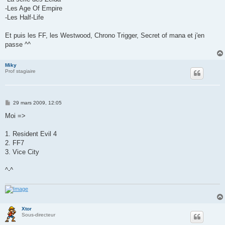
e
-Les Age Of Empire
-Les Half-Life
Et puis les FF, les Westwood, Chrono Trigger, Secret of mana et j'en
passe ^^
Miky
Prof stagiaire
M
29 mars 2009, 12:05
e
s
Moi =>
s
a
g
1. Resident Evil 4
e
2. FF7
3. Vice City
^-^
Xtor
Sous-directeur