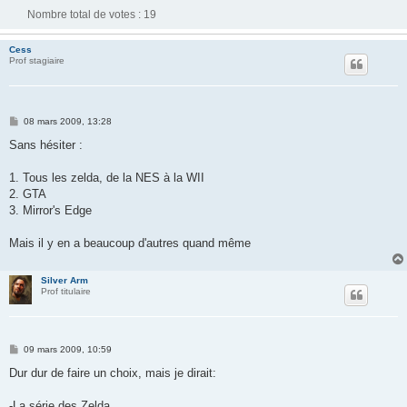
Nombre total de votes :
19
Cess
Prof stagiaire
M
08 mars 2009, 13:28
e
s
Sans hésiter :
s
a
g
1. Tous les zelda, de la NES à la WII
e
2. GTA
3. Mirror's Edge
Mais il y en a beaucoup d'autres quand même
Silver Arm
Prof titulaire
M
09 mars 2009, 10:59
e
s
Dur dur de faire un choix, mais je dirait:
s
a
g
-La série des Zelda