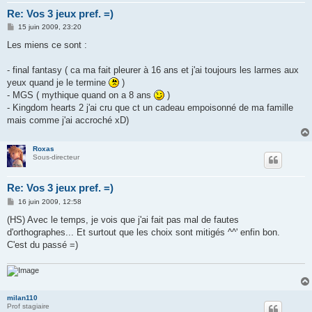
Re: Vos 3 jeux pref. =)
M
15 juin 2009, 23:20
e
s
Les miens ce sont :
s
a
g
- final fantasy ( ca ma fait pleurer à 16 ans et j'ai toujours les larmes aux
e
yeux quand je le termine
)
- MGS ( mythique quand on a 8 ans
)
- Kingdom hearts 2 j'ai cru que ct un cadeau empoisonné de ma famille
mais comme j'ai accroché xD)
Roxas
Sous-directeur
Re: Vos 3 jeux pref. =)
M
16 juin 2009, 12:58
e
s
(HS) Avec le temps, je vois que j'ai fait pas mal de fautes
s
d'orthographes... Et surtout que les choix sont mitigés ^^' enfin bon.
a
g
C'est du passé =)
e
milan110
Prof stagiaire