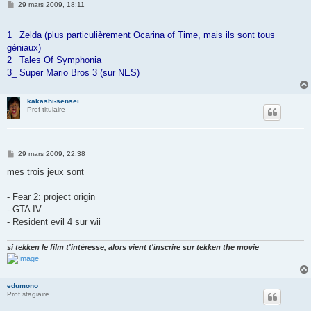
M
29 mars 2009, 18:11
e
s
s
1_ Zelda (plus particulièrement Ocarina of Time, mais ils sont tous
a
g
géniaux)
e
2_ Tales Of Symphonia
3_ Super Mario Bros 3 (sur NES)
kakashi-sensei
Prof titulaire
M
29 mars 2009, 22:38
e
s
mes trois jeux sont
s
a
g
- Fear 2: project origin
e
- GTA IV
- Resident evil 4 sur wii
si tekken le film t'intéresse, alors vient t'inscrire sur tekken the movie
edumono
Prof stagiaire