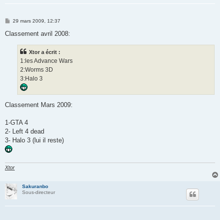
M
29 mars 2009, 12:37
e
s
Classement avril 2008:
s
a
g
Xtor a écrit :
e
1:les Advance Wars
2:Worms 3D
3:Halo 3
Classement Mars 2009:
1-GTA 4
2- Left 4 dead
3- Halo 3 (lui il reste)
Xtor
Sakuranbo
Sous-directeur