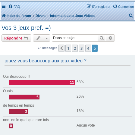
FAQ
S’enregistrer
Connexion
Index du forum
Divers
Informatique et Jeux Vidéos
Vos 3 jeux pref. =)
Rechercher
Recherche 
Répondre
1
2
3
4
5
Précédente
73 messages
r
jouez vous beaucoup aux jeux video ?
Oui Beaucoup !!!
r
58%
11
Ouais
26%
5
de temps en temps
16%
3
non, enfin quel que rare fois
Aucun vote
0