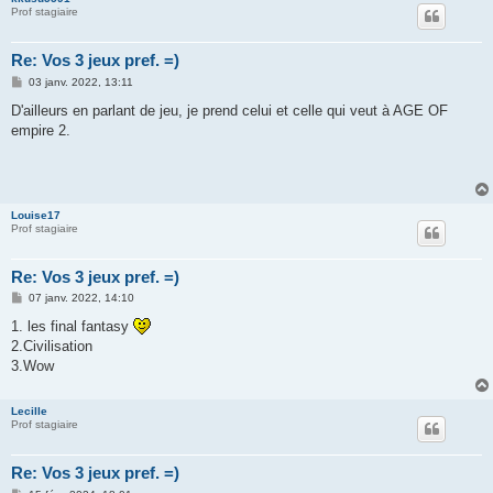
Prof stagiaire
Re: Vos 3 jeux pref. =)
M
03 janv. 2022, 13:11
e
s
D'ailleurs en parlant de jeu, je prend celui et celle qui veut à AGE OF
s
empire 2.
a
g
e
Louise17
Prof stagiaire
Re: Vos 3 jeux pref. =)
M
07 janv. 2022, 14:10
e
s
1. les final fantasy
s
2.Civilisation
a
g
3.Wow
e
Lecille
Prof stagiaire
Re: Vos 3 jeux pref. =)