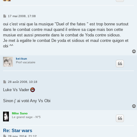
M
17 mai 2008, 17:08
e
s
oui c'est vrai que la musique "Duel of the fates " est trop bonne surtout
s
dans le combat contre maul quand il enleve sa cape mais bon cette
a
g
musiue est aussi presente dans le combat de Yoda contre sidious.
e
Je met à egalite le combat De yoda et sidious et maul contre quigon et
obi ^^
kei-kun
Prof vacataire
M
28 août 2008, 10:18
e
s
Luke Vs Vader
s
a
g
Sinon j' ai voté Any Vs Obi
e
Mike Sano
Le grand sage - N°5
Re: Star wars
M
28 nov. 2014, 21:12