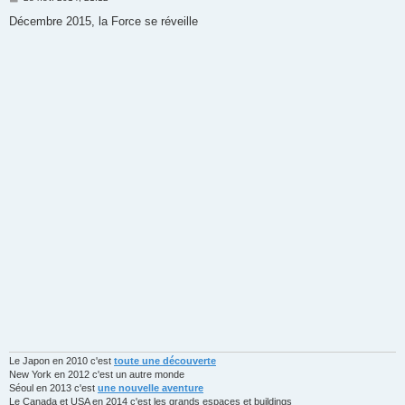
e
s
Décembre 2015, la Force se réveille
s
a
g
e
Le Japon en 2010 c'est
toute une découverte
New York en 2012 c'est un autre monde
Séoul en 2013 c'est
une nouvelle aventure
Le Canada et USA en 2014 c'est les grands espaces et buildings