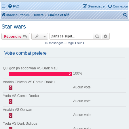
FAQ
S’enregistrer
Connexion
Index du forum
Divers
Cinéma et télé
Star wars
Rechercher
Recherche 
Répondre
15 messages • Page
1
sur
1
r
Votre combat prefere
Qui gon jin et obiwan VS Dark Maul
100%
2
r
Anakin Obiwan VS Comte Dooku
Aucun vote
0
Yoda VS Comte Dooku
Aucun vote
0
Anakin VS Obiwan
Aucun vote
0
Yoda VS Dark Sidious
Aucun vote