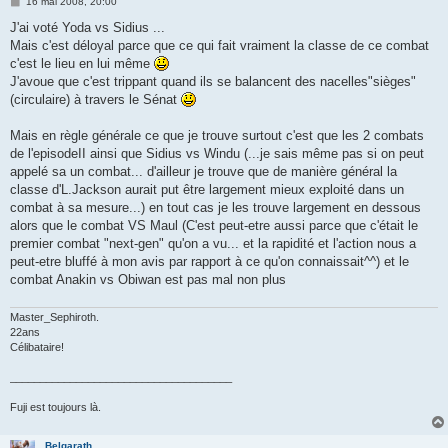
M
16 mai 2008, 20:00
e
s
J'ai voté Yoda vs Sidius ...
s
Mais c'est déloyal parce que ce qui fait vraiment la classe de ce combat
a
g
c'est le lieu en lui même
e
J'avoue que c'est trippant quand ils se balancent des nacelles"sièges"
(circulaire) à travers le Sénat
Mais en règle générale ce que je trouve surtout c'est que les 2 combats
de l'episodeII ainsi que Sidius vs Windu (...je sais même pas si on peut
appelé sa un combat... d'ailleur je trouve que de manière général la
classe d'L.Jackson aurait put être largement mieux exploité dans un
combat à sa mesure...) en tout cas je les trouve largement en dessous
alors que le combat VS Maul (C'est peut-etre aussi parce que c'était le
premier combat "next-gen" qu'on a vu... et la rapidité et l'action nous a
peut-etre bluffé à mon avis par rapport à ce qu'on connaissait^^) et le
combat Anakin vs Obiwan est pas mal non plus
Master_Sephiroth.
22ans
Célibataire!
_____________________________________
Fuji est toujours là.
Belgarath