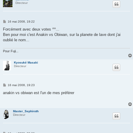
Directeur
M
16 mai 2008, 19:22
e
s
Forcément avec deux votes ^^...
s
Ben pour moi c'est Anakin vs Obiwan, sur la planete de lave dont j'ai
a
g
oublié le nom...
e
Pour Fuji...
Kyosuké Masaki
Directeur
M
16 mai 2008, 19:23
e
s
anakin vs obiwan est l'un de mes préférer
s
a
g
e
Master_Sephiroth
Directeur