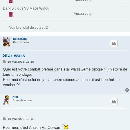
0
Dark Sidious VS Mace Windu
Aucun vote
0
Nombre total de votes :
2
Belgarath
Prof titulaire
Star wars
M
16 mai 2008, 18:58
e
s
Quel est votre combat prefere dans star wars( 2eme trilogie ^^) histoire de
s
faire un sondage.
a
g
Pour moi c'est celui de yoda contre sidious au senat il est trop fort ce
e
combat ^^
Xtor
Sous-directeur
M
16 mai 2008, 19:11
e
s
Pour moi, c'est Anakin Vs Obiwan
s