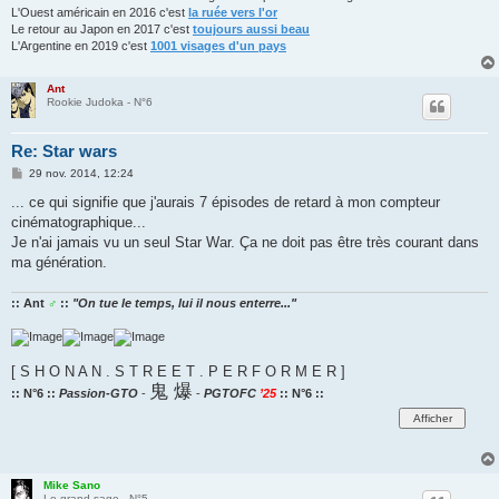
L'Ouest américain en 2016 c'est
la ruée vers l'or
Le retour au Japon en 2017 c'est
toujours aussi beau
L'Argentine en 2019 c'est
1001 visages d'un pays
Ant
Rookie Judoka - N°6
Re: Star wars
M
29 nov. 2014, 12:24
e
s
... ce qui signifie que j'aurais 7 épisodes de retard à mon compteur
s
cinématographique...
a
g
Je n'ai jamais vu un seul Star War. Ça ne doit pas être très courant dans
e
ma génération.
:: Ant
♂
::
"On tue le temps, lui il nous enterre..."
[ S H O N A N . S T R E E T . P E R F O R M E R ]
鬼 爆
:: N°6 ::
Passion-GTO
-
-
PGTOFC
’25
:: N°6 ::
Mike Sano
Le grand sage - N°5