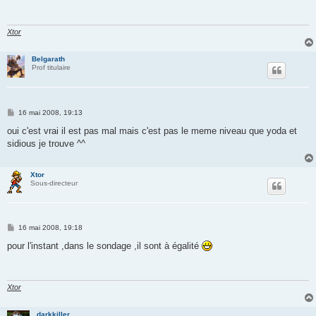
a
g
e
Xtor
Belgarath
Prof titulaire
M
16 mai 2008, 19:13
e
s
oui c'est vrai il est pas mal mais c'est pas le meme niveau que yoda et
s
sidious je trouve ^^
a
g
e
Xtor
Sous-directeur
M
16 mai 2008, 19:18
e
s
pour l'instant ,dans le sondage ,il sont à égalité
s
a
g
e
Xtor
darkkiller