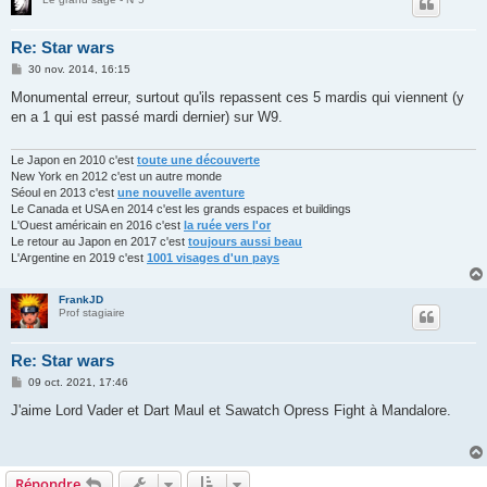
Re: Star wars
M
30 nov. 2014, 16:15
e
s
Monumental erreur, surtout qu'ils repassent ces 5 mardis qui viennent (y
s
en a 1 qui est passé mardi dernier) sur W9.
a
g
e
Le Japon en 2010 c'est
toute une découverte
New York en 2012 c'est un autre monde
Séoul en 2013 c'est
une nouvelle aventure
Le Canada et USA en 2014 c'est les grands espaces et buildings
L'Ouest américain en 2016 c'est
la ruée vers l'or
Le retour au Japon en 2017 c'est
toujours aussi beau
L'Argentine en 2019 c'est
1001 visages d'un pays
FrankJD
Prof stagiaire
Re: Star wars
M
09 oct. 2021, 17:46
e
s
J'aime Lord Vader et Dart Maul et Sawatch Opress Fight à Mandalore.
s
a
g
e
Répondre