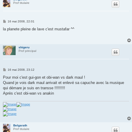
Prof titulaire
M
16 mai 2008, 22:01
e
s
la planete pleine de lave c'est mustafar ^^
s
a
g
e
shigeru
Prof principal
M
16 mai 2008, 23:12
e
s
Pour moi c'est gui-gon et obi-wan vs dark maul !
s
Quand je vois dark maul arrivait et enlevé sa capuche avec la musique
a
g
qui démare je suis en transse !!!!!!!!!
e
Après c'est obi-wan vs anakin
Belgarath
Prof titulaire