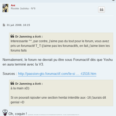
Ant
Rookie Judoka - N°6
M
31 juil. 2008, 16:15
e
s
s
Dr Jamming a écrit :
a
g
Interessante ^^, par contre, j'aime pas du tout pour le forum, vous avez
e
pris un forumactif T_T (j'aime pas les forumactifs, en fait, j'aime bien les
forums faits
Normalement, le forum ne devrait pu être sous Forumactif dès que Yoshu
en aura terminé avec la V3.
Sources :
http://passion-gto.forumactif.com/le-si ... -t1516.htm
Dr Jamming a écrit :
à la main xD)
Si on pouvait rajouter une section hentai interdite aux -16 j'aurais dit
genial =D
Oh, coquin !
(je plaisante ; mais après on va dire que je vois le mal partout pour le premier truc... et, quoi, j'ai grossit quelque-chose !?)