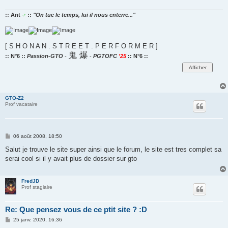
:: Ant
♂
::
"On tue le temps, lui il nous enterre..."
[ S H O N A N . S T R E E T . P E R F O R M E R ]
鬼 爆
:: N°6 ::
Passion-GTO
-
-
PGTOFC
’25
:: N°6 ::
GTO-Z2
Prof vacataire
M
06 août 2008, 18:50
e
s
Salut je trouve le site super ainsi que le forum, le site est tres complet sa
s
serai cool si il y avait plus de dossier sur gto
a
g
e
FredJD
Prof stagiaire
Re: Que pensez vous de ce ptit site ? :D
M
25 janv. 2020, 16:36
e