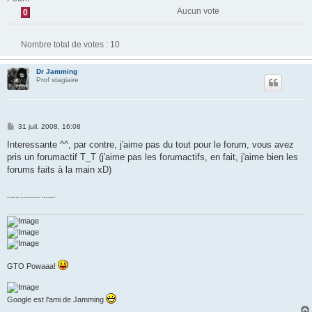
Aucun vote
0
Nombre total de votes :
10
Dr Jamming
Prof stagiaire
M
31 juil. 2008, 16:08
e
s
Interessante ^^, par contre, j'aime pas du tout pour le forum, vous avez
s
pris un forumactif T_T (j'aime pas les forumactifs, en fait, j'aime bien les
a
g
forums faits à la main xD)
e
Si on pouvait rajouter une section hentai interdite aux -16 j'aurais dit genial =D
GTO Powaaa!
Google est l'ami de Jamming