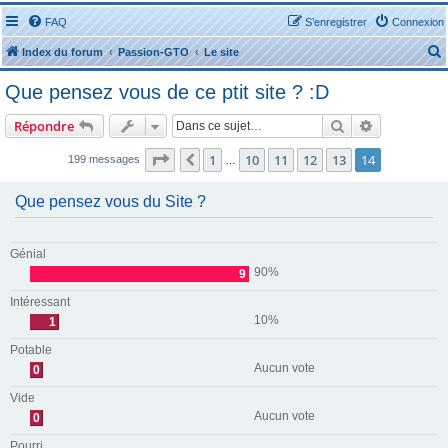
FAQ
S’enregistrer
Connexion
Index du forum
Passion-GTO
Le site
Que pensez vous de ce ptit site ? :D
Rechercher
Recherche 
Répondre
Page
14
sur
14
1
10
11
12
13
14
Précédente
199 messages
…
r
Que pensez vous du Site ?
Génial
r
90%
9
Intéressant
10%
1
Potable
Aucun vote
0
Vide
Aucun vote
0
Pourri