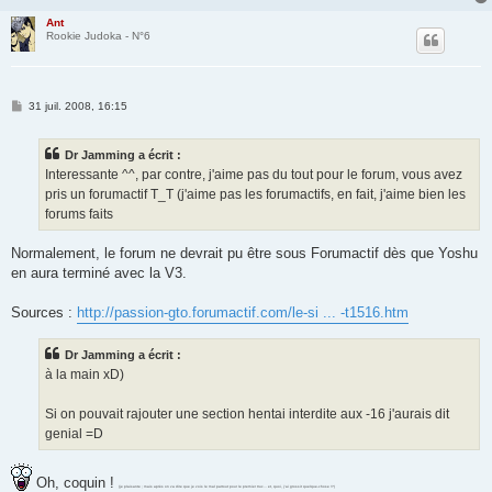
Ant
Rookie Judoka - N°6
M
31 juil. 2008, 16:15
e
s
s
Dr Jamming a écrit :
a
g
Interessante ^^, par contre, j'aime pas du tout pour le forum, vous avez
e
pris un forumactif T_T (j'aime pas les forumactifs, en fait, j'aime bien les
forums faits
Normalement, le forum ne devrait pu être sous Forumactif dès que Yoshu
en aura terminé avec la V3.
Sources :
http://passion-gto.forumactif.com/le-si ... -t1516.htm
Dr Jamming a écrit :
à la main xD)
Si on pouvait rajouter une section hentai interdite aux -16 j'aurais dit
genial =D
Oh, coquin !
(je plaisante ; mais après on va dire que je vois le mal partout pour le premier truc... et, quoi, j'ai grossit quelque-chose !?)