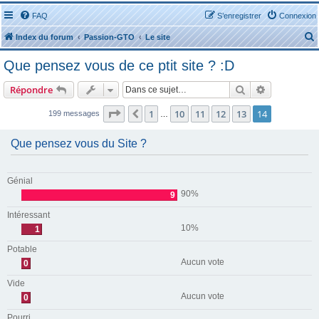
FAQ
S’enregistrer
Connexion
Index du forum
Passion-GTO
Le site
Que pensez vous de ce ptit site ? :D
Rechercher
Recherche 
Répondre
Page
14
sur
14
1
10
11
12
13
14
Précédente
199 messages
…
r
Que pensez vous du Site ?
Génial
r
90%
9
Intéressant
10%
1
Potable
Aucun vote
0
Vide
Aucun vote
0
Pourri