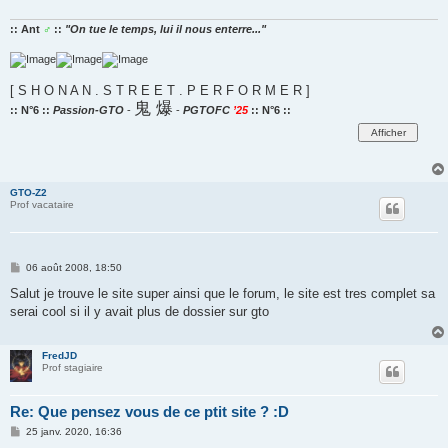
:: Ant
♂
::
"On tue le temps, lui il nous enterre..."
[ S H O N A N . S T R E E T . P E R F O R M E R ]
鬼 爆
:: N°6 ::
Passion-GTO
-
-
PGTOFC
’25
:: N°6 ::
GTO-Z2
Prof vacataire
M
06 août 2008, 18:50
e
s
Salut je trouve le site super ainsi que le forum, le site est tres complet sa
s
serai cool si il y avait plus de dossier sur gto
a
g
e
FredJD
Prof stagiaire
Re: Que pensez vous de ce ptit site ? :D
M
25 janv. 2020, 16:36
e