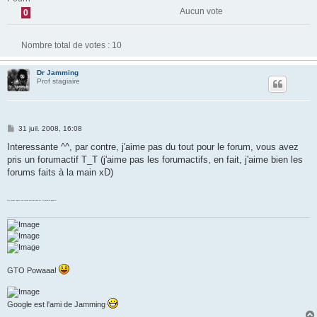
Aucun vote
0
Nombre total de votes :
10
Dr Jamming
Prof stagiaire
M
31 juil. 2008, 16:08
e
s
Interessante ^^, par contre, j'aime pas du tout pour le forum, vous avez
s
pris un forumactif T_T (j'aime pas les forumactifs, en fait, j'aime bien les
a
g
forums faits à la main xD)
e
Si on pouvait rajouter une section hentai interdite aux -16 j'aurais dit genial =D
GTO Powaaa!
Google est l'ami de Jamming