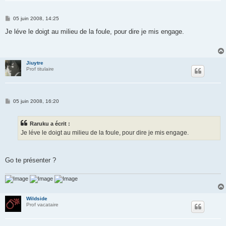
M
05 juin 2008, 14:25
e
s
Je léve le doigt au milieu de la foule, pour dire je mis engage.
s
a
g
e
Jiuytre
Prof titulaire
M
05 juin 2008, 16:20
e
s
s
Raruku a écrit :
a
g
Je léve le doigt au milieu de la foule, pour dire je mis engage.
e
Go te présenter ?
Wildside
Prof vacataire