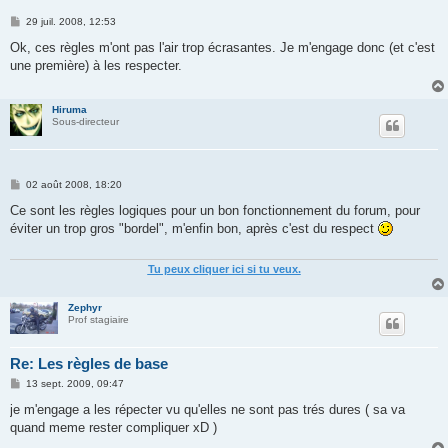
M
29 juil. 2008, 12:53
e
s
Ok, ces règles m'ont pas l'air trop écrasantes. Je m'engage donc (et c'est
s
une première) à les respecter.
a
g
e
Hiruma
Sous-directeur
M
02 août 2008, 18:20
e
s
Ce sont les règles logiques pour un bon fonctionnement du forum, pour
s
éviter un trop gros "bordel", m'enfin bon, après c'est du respect
a
g
e
Tu peux cliquer ici si tu veux.
Zephyr
Prof stagiaire
Re: Les règles de base
M
13 sept. 2009, 09:47
e
s
je m'engage a les répecter vu qu'elles ne sont pas trés dures ( sa va
s
quand meme rester compliquer xD )
a
g