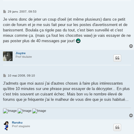
M
29 janv. 2007, 09:53
e
s
Je viens donc de jeter un coup d'oeil (et même plusieurs) dans ce petit
s
coin de forum et je me suis fait peur sur les postes d'avertissment et de
a
g
banissment. Boulala ça rigole pas du tout, c'est bien surveillé et c'est
e
mieux comme ça. (mais ça fout les chocottes waw) je vais essayer de ne
pas poster plus de 40 messages par jour!
Jiuytre
Prof titulaire
M
10 mai 2008, 09:10
e
s
J'admets que moi aussi j'ai d'autres choses à faire plus intéressantes
s
qu'être 10 minutes sur une phrase pour essayer de la décrypter... En plus
a
g
c'est très souvent un cuisant échec. Mais bon vu le nombre élevé de
e
forums que je fréquente j'ai le malheur de vous dire que je suis habitué...
Raruku
Prof stagiaire