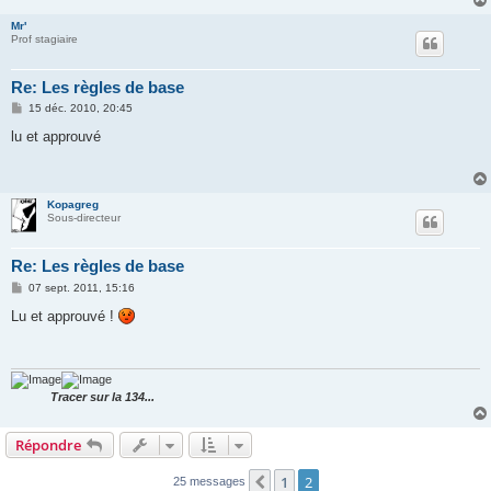
e
Mr'
Prof stagiaire
Re: Les règles de base
M
15 déc. 2010, 20:45
e
s
lu et approuvé
s
a
g
e
Kopagreg
Sous-directeur
Re: Les règles de base
M
07 sept. 2011, 15:16
e
s
Lu et approuvé !
s
a
g
e
Tracer sur la 134...
Répondre
1
2
Précédente
25 messages