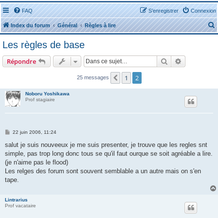
FAQ
S’enregistrer
Connexion
Index du forum
Général
Règles à lire
Les règles de base
Rechercher
Recherche 
Répondre
1
2
Précédente
25 messages
r
Noboru Yoshikawa
Prof stagiaire
r
M
22 juin 2006, 11:24
e
s
salut je suis nouveeux je me suis presenter, je trouve que les regles snt
s
simple, pas trop long donc tous se qu'il faut ourque se soit agréable a lire.
a
g
(je n'aime pas le flood)
e
Les relges des forum sont souvent semblable a un autre mais on s'en
tape.
Lintrarius
Prof vacataire