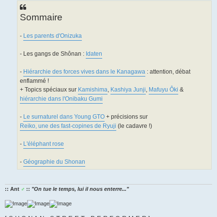
Sommaire
-
Les parents d'Onizuka
- Les gangs de Shônan :
Idaten
-
Hiérarchie des forces vives dans le Kanagawa
: attention, débat
enflammé !
+ Topics spéciaux sur
Kamishima
,
Kashiya Junji
,
Mafuyu Ôki
&
hiérarchie dans l'Onibaku Gumi
-
Le surnaturel dans Young GTO
+ précisions sur
Reiko, une des fast-copines de Ryuji
(le cadavre !)
-
L'éléphant rose
-
Géographie du Shonan
:: Ant
♂
::
"On tue le temps, lui il nous enterre..."