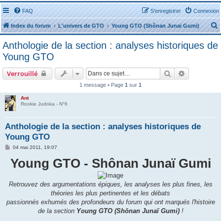
FAQ
S’enregistrer
Connexion
Index du forum
L'univers de GTO
Young GTO (Shônan Junaï Gumi)
Anthologie de la section : analyses historiques de
Young GTO
Rechercher
Recherche 
Verrouillé
r
1 message • Page
1
sur
1
Ant
Rookie Judoka - N°6
Anthologie de la section : analyses historiques de
r
Young GTO
M
04 mai 2011, 19:07
e
Young GTO - Shônan Junaï Gumi
s
s
a
g
e
Retrouvez des argumentations épiques, les analyses les plus fines, les
théories les plus pertinentes et les débats
passionnés exhumés des profondeurs du forum qui ont marqués l'histoire
de la section
Young GTO (Shônan Junaï Gumi)
!