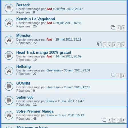
Berserk
Dernier message par
Ant
«
28 févr. 2012, 21:17
Réponses :
8
Kenshin Le Vagabond
Dernier message par
Ant
«
29 juin 2011, 16:35
Réponses :
25
1
2
Monster
Dernier message par
Ant
«
19 mai 2011, 15:19
Réponses :
72
1
2
3
4
5
Head Trick manga 100% gratuit
Dernier message par
Ant
«
14 mai 2011, 20:09
Réponses :
10
Hellsing
Dernier message par
Onerasan
«
30 avr. 2011, 23:31
Réponses :
27
1
2
GUNNM
Dernier message par
Onerasan
«
23 avr. 2011, 12:11
Réponses :
9
Satan 666
Dernier message par
Kwak
«
11 avr. 2011, 14:47
Réponses :
12
Votre Premier Manga
Dernier message par
Kwak
«
05 avr. 2011, 15:13
Réponses :
48
1
2
3
4
20th century boys