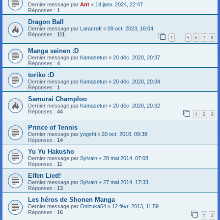
Dernier message par
Ant
«
14 janv. 2024, 22:47
Réponses :
1
Dragon Ball
Dernier message par
Laracroft
«
09 oct. 2023, 16:04
Réponses :
111
1
5
6
7
8
…
Manga seinen :D
Dernier message par
Kamaseturi
«
20 déc. 2020, 20:37
Réponses :
4
toriko :D
Dernier message par
Kamaseturi
«
20 déc. 2020, 20:34
Réponses :
1
Samurai Champloo
Dernier message par
Kamaseturi
«
20 déc. 2020, 20:32
Réponses :
44
1
2
3
Prince of Tennis
Dernier message par
yogshi
«
20 oct. 2018, 09:38
Réponses :
14
Yu Yu Hakusho
Dernier message par
Sylvain
«
28 mai 2014, 07:08
Réponses :
11
Elfen Lied!
Dernier message par
Sylvain
«
27 mai 2014, 17:33
Réponses :
13
Les héros de Shonen Manga
Dernier message par
Onizuka54
«
12 févr. 2013, 11:59
Réponses :
16
1
2