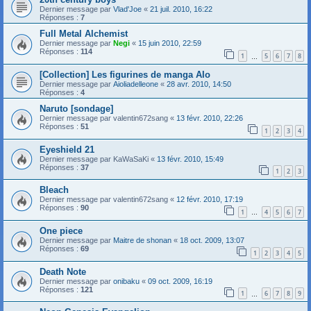
Dernier message par
Vlad'Joe
«
21 juil. 2010, 16:22
Réponses :
7
Full Metal Alchemist
Dernier message par
Negi
«
15 juin 2010, 22:59
Réponses :
114
1
5
6
7
8
…
[Collection] Les figurines de manga AIo
Dernier message par
Aioliadelleone
«
28 avr. 2010, 14:50
Réponses :
4
Naruto [sondage]
Dernier message par
valentin672sang
«
13 févr. 2010, 22:26
Réponses :
51
1
2
3
4
Eyeshield 21
Dernier message par
KaWaSaKi
«
13 févr. 2010, 15:49
Réponses :
37
1
2
3
Bleach
Dernier message par
valentin672sang
«
12 févr. 2010, 17:19
Réponses :
90
1
4
5
6
7
…
One piece
Dernier message par
Maitre de shonan
«
18 oct. 2009, 13:07
Réponses :
69
1
2
3
4
5
Death Note
Dernier message par
onibaku
«
09 oct. 2009, 16:19
Réponses :
121
1
6
7
8
9
…