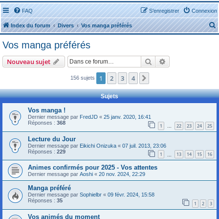
FAQ
S’enregistrer
Connexion
Index du forum
Divers
Vos manga préférés
Vos manga préférés
Rechercher
Recherche avanc
Nouveau sujet
1
2
3
4
Suivante
156 sujets
r
Sujets
Vos manga !
Dernier message par
FredJD
«
25 janv. 2020, 16:41
Réponses :
368
1
22
23
24
25
…
r
Lecture du Jour
Dernier message par
Eikichi Onizuka
«
07 juil. 2013, 23:06
Réponses :
229
1
13
14
15
16
…
Animes confirmés pour 2025 - Vos attentes
Dernier message par
Aoshi
«
20 nov. 2024, 22:29
Manga préféré
Dernier message par
Sophielbr
«
09 févr. 2024, 15:58
Réponses :
35
1
2
3
Vos animés du moment