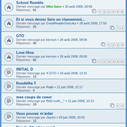
School Rumble
Dernier message par
Mike Sano
«
30 août 2008, 00:58
Réponses :
81
1
2
3
4
5
6
Et si vous deviez faire un classement...
Dernier message par
GreatReaderOnizuka
«
28 août 2008, 17:55
Réponses :
25
1
2
GTO
Dernier message par
kei-kun
«
28 août 2008, 09:06
Réponses :
45
1
2
3
4
Love Hina
Dernier message par
kei-kun
«
28 août 2008, 09:00
Réponses :
82
1
2
3
4
5
6
INITIAL D
Dernier message par
X-GTO
«
18 août 2008, 13:31
Réponses :
13
Koudelka !!
Dernier message par
Raijin
«
21 juin 2008, 22:17
Réponses :
5
mes coups de coeur
Dernier message par
ReD-LeAf__^
«
21 juin 2008, 10:13
Réponses :
19
1
2
Vous pouvez m'aider
Dernier message par
Jiuytre
«
03 juin 2008, 20:02
Réponses :
12