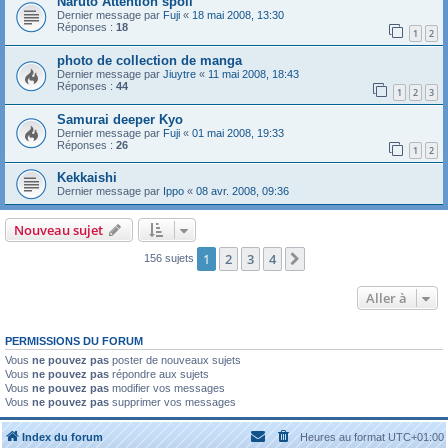
Naruto Attention spoil
Dernier message par
Fuji
«
18 mai 2008, 13:30
Réponses :
18
1
2
photo de collection de manga
Dernier message par
Jiuytre
«
11 mai 2008, 18:43
Réponses :
44
1
2
3
Samurai deeper Kyo
Dernier message par
Fuji
«
01 mai 2008, 19:33
Réponses :
26
1
2
Kekkaishi
Dernier message par
Ippo
«
08 avr. 2008, 09:36
Nouveau sujet
1
2
3
4
Suivante
156 sujets
Aller à
PERMISSIONS DU FORUM
Vous
ne pouvez pas
poster de nouveaux sujets
Vous
ne pouvez pas
répondre aux sujets
Vous
ne pouvez pas
modifier vos messages
Vous
ne pouvez pas
supprimer vos messages
Index du forum
Heures au format
UTC+01:00