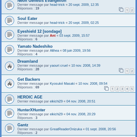
Neon Genesis Evangelion
Dernier message par
head-trick
«
20 sept. 2009, 12:35
Réponses :
19
1
2
Soul Eater
Dernier message par
head-trick
«
20 sept. 2009, 02:25
Eyeshield 12 [sondage]
Dernier message par
Ant
«
03 sept. 2009, 15:57
Réponses :
6
Yamato Nadeshiko
Dernier message par
Althea
«
08 juin 2009, 19:56
Réponses :
4
Dreamland
Dernier message par
yaourt cruel
«
10 nov. 2008, 14:39
Réponses :
28
1
2
Get Backers
Dernier message par
Kyosuké Masaki
«
10 nov. 2008, 09:54
Réponses :
69
1
2
3
4
5
HEROIC AGE
Dernier message par
eikichi29
«
04 nov. 2008, 20:51
HunterXHunter
Dernier message par
eikichi29
«
04 nov. 2008, 20:29
Réponses :
3
Gantz
Dernier message par
GreatReaderOnizuka
«
01 sept. 2008, 20:56
Réponses :
2