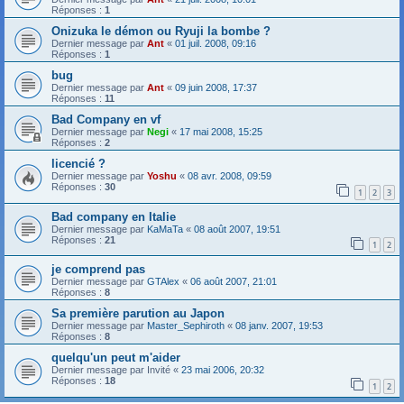
Réponses :
1
Onizuka le démon ou Ryuji la bombe ?
Dernier message par
Ant
«
01 juil. 2008, 09:16
Réponses :
1
bug
Dernier message par
Ant
«
09 juin 2008, 17:37
Réponses :
11
Bad Company en vf
Dernier message par
Negi
«
17 mai 2008, 15:25
Réponses :
2
licencié ?
Dernier message par
Yoshu
«
08 avr. 2008, 09:59
Réponses :
30
1
2
3
Bad company en Italie
Dernier message par
KaMaTa
«
08 août 2007, 19:51
Réponses :
21
1
2
je comprend pas
Dernier message par
GTAlex
«
06 août 2007, 21:01
Réponses :
8
Sa première parution au Japon
Dernier message par
Master_Sephiroth
«
08 janv. 2007, 19:53
Réponses :
8
quelqu'un peut m'aider
Dernier message par
Invité
«
23 mai 2006, 20:32
Réponses :
18
1
2