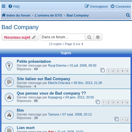
FAQ
S’enregistrer
Connexion
Index du forum
L'univers de GTO
Bad Company
Bad Company
Rechercher
Recherche avanc
Nouveau sujet
13 sujets • Page
1
sur
1
r
Sujets
Petite présentation
Dernier message par
Ryuji Danma
«
01 juil. 2008, 09:00
Réponses :
69
1
2
3
4
5
Site italien sur Bad Company
r
Dernier message par
Eikichi Onizuka
«
05 févr. 2013, 21:28
Réponses :
4
Que pensez vous de Bad company ??
Dernier message par
Kopagreg
«
04 janv. 2012, 20:55
Réponses :
85
1
2
3
4
5
6
film
Dernier message par
Tamura
«
07 sept. 2008, 20:13
Réponses :
29
1
2
Lien mort
Dernier message par
Ant
«
21 juil. 2008, 10:01