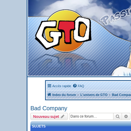
Accès rapide
FAQ
Index du forum
L'univers de GTO
Bad Compa
Bad Company
Reche
R
Nouveau sujet
SUJETS