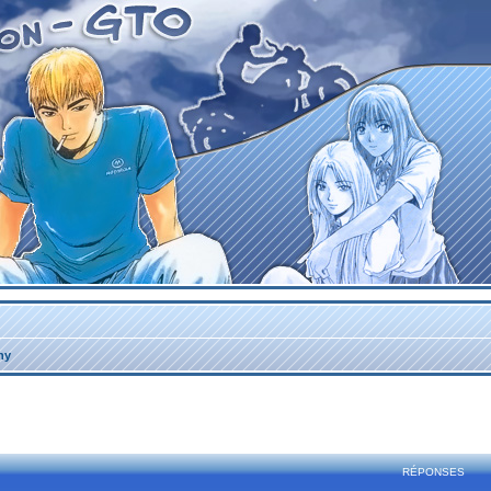
ny
rcher
echerche avancée
RÉPONSES