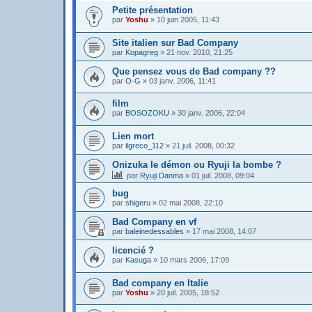
Petite présentation
par
Yoshu
»
10 juin 2005, 11:43
Site italien sur Bad Company
par
Kopagreg
»
21 nov. 2010, 21:25
Que pensez vous de Bad company ??
par
O-G
»
03 janv. 2006, 11:41
film
par
BOSOZOKU
»
30 janv. 2006, 22:04
Lien mort
par
ilgreco_112
»
21 juil. 2008, 00:32
Onizuka le démon ou Ryuji la bombe ?
par
Ryuji Danma
»
01 juil. 2008, 09:04
bug
par
shigeru
»
02 mai 2008, 22:10
Bad Company en vf
par
baleinedessables
»
17 mai 2008, 14:07
licencié ?
par
Kasuga
»
10 mars 2006, 17:09
Bad company en Italie
par
Yoshu
»
20 juil. 2005, 18:52