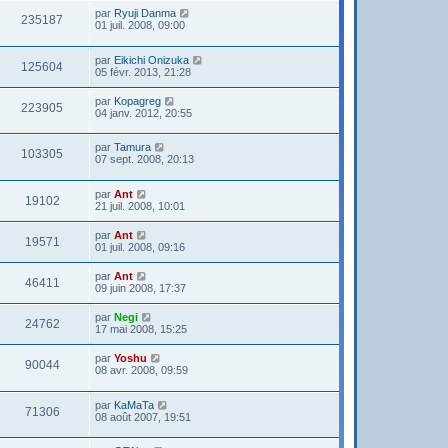
par
Ryuji Danma
235187
01 juil. 2008, 09:00
par
Eikichi Onizuka
125604
05 févr. 2013, 21:28
par
Kopagreg
223905
04 janv. 2012, 20:55
par
Tamura
103305
07 sept. 2008, 20:13
par
Ant
19102
21 juil. 2008, 10:01
par
Ant
19571
01 juil. 2008, 09:16
par
Ant
46411
09 juin 2008, 17:37
par
Negi
24762
17 mai 2008, 15:25
par
Yoshu
90044
08 avr. 2008, 09:59
par
KaMaTa
71306
08 août 2007, 19:51