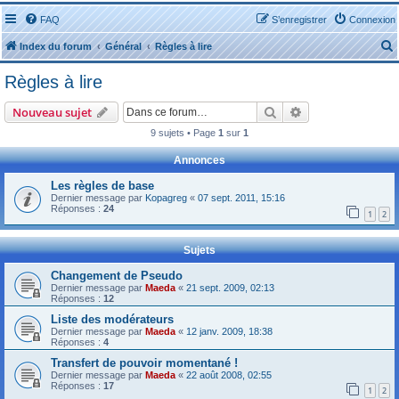
FAQ
S’enregistrer
Connexion
Index du forum
Général
Règles à lire
Règles à lire
Rechercher
Recherche avanc
Nouveau sujet
9 sujets • Page
1
sur
1
r
Annonces
Les règles de base
Dernier message par
Kopagreg
«
07 sept. 2011, 15:16
Réponses :
24
1
2
r
Sujets
Changement de Pseudo
Dernier message par
Maeda
«
21 sept. 2009, 02:13
Réponses :
12
Liste des modérateurs
Dernier message par
Maeda
«
12 janv. 2009, 18:38
Réponses :
4
Transfert de pouvoir momentané !
Dernier message par
Maeda
«
22 août 2008, 02:55
Réponses :
17
1
2