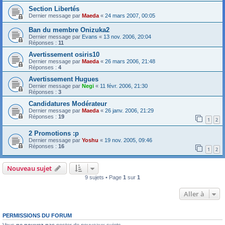
Section Libertés
Dernier message par
Maeda
«
24 mars 2007, 00:05
Ban du membre Onizuka2
Dernier message par
Evans
«
13 nov. 2006, 20:04
Réponses :
11
Avertissement osiris10
Dernier message par
Maeda
«
26 mars 2006, 21:48
Réponses :
4
Avertissement Hugues
Dernier message par
Negi
«
11 févr. 2006, 21:30
Réponses :
3
Candidatures Modérateur
Dernier message par
Maeda
«
26 janv. 2006, 21:29
Réponses :
19
1
2
2 Promotions :p
Dernier message par
Yoshu
«
19 nov. 2005, 09:46
Réponses :
16
1
2
Nouveau sujet
9 sujets • Page
1
sur
1
Aller à
PERMISSIONS DU FORUM
Vous
ne pouvez pas
poster de nouveaux sujets