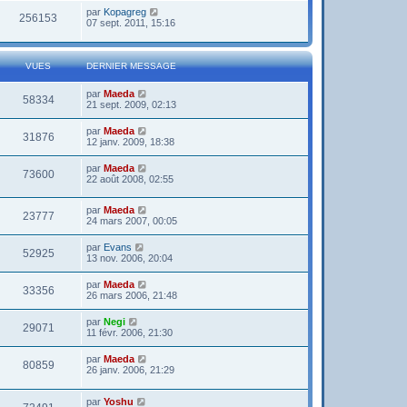
par
Kopagreg
256153
07 sept. 2011, 15:16
VUES
DERNIER MESSAGE
par
Maeda
58334
21 sept. 2009, 02:13
par
Maeda
31876
12 janv. 2009, 18:38
par
Maeda
73600
22 août 2008, 02:55
par
Maeda
23777
24 mars 2007, 00:05
par
Evans
52925
13 nov. 2006, 20:04
par
Maeda
33356
26 mars 2006, 21:48
par
Negi
29071
11 févr. 2006, 21:30
par
Maeda
80859
26 janv. 2006, 21:29
par
Yoshu