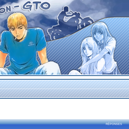
rcher
echerche avancée
RÉPONSES