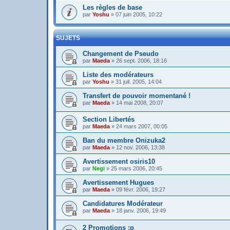
Les règles de base
par
Yoshu
»
07 juin 2005, 10:22
SUJETS
Changement de Pseudo
par
Maeda
»
26 sept. 2006, 18:16
Liste des modérateurs
par
Yoshu
»
31 juil. 2005, 14:04
Transfert de pouvoir momentané !
par
Maeda
»
14 mai 2008, 20:07
Section Libertés
par
Maeda
»
24 mars 2007, 00:05
Ban du membre Onizuka2
par
Maeda
»
12 nov. 2006, 13:38
Avertissement osiris10
par
Negi
»
25 mars 2006, 20:45
Avertissement Hugues
par
Maeda
»
09 févr. 2006, 19:27
Candidatures Modérateur
par
Maeda
»
18 janv. 2006, 19:49
2 Promotions :p