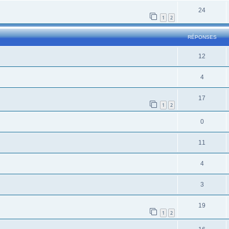
24
1
2
RÉPONSES
12
4
17
1
2
0
11
4
3
19
1
2