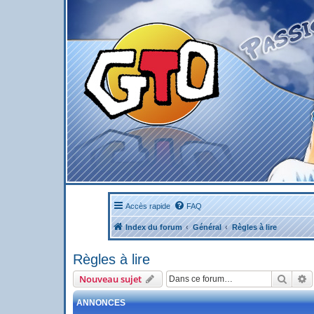
Accès rapide
FAQ
Index du forum
Général
Règles à lire
Règles à lire
Reche
R
Nouveau sujet
ANNONCES