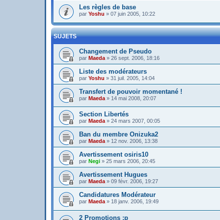
Les règles de base
par
Yoshu
»
07 juin 2005, 10:22
SUJETS
Changement de Pseudo
par
Maeda
»
26 sept. 2006, 18:16
Liste des modérateurs
par
Yoshu
»
31 juil. 2005, 14:04
Transfert de pouvoir momentané !
par
Maeda
»
14 mai 2008, 20:07
Section Libertés
par
Maeda
»
24 mars 2007, 00:05
Ban du membre Onizuka2
par
Maeda
»
12 nov. 2006, 13:38
Avertissement osiris10
par
Negi
»
25 mars 2006, 20:45
Avertissement Hugues
par
Maeda
»
09 févr. 2006, 19:27
Candidatures Modérateur
par
Maeda
»
18 janv. 2006, 19:49
2 Promotions :p