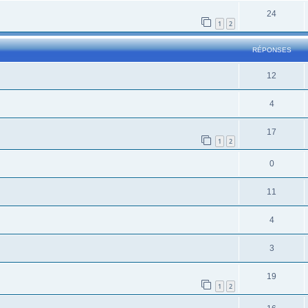
24
1
2
RÉPONSES
12
4
17
1
2
0
11
4
3
19
1
2