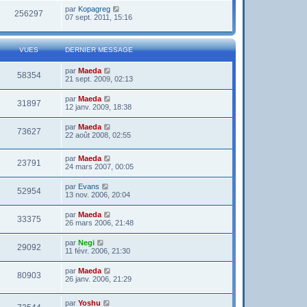
par
Kopagreg
256297
07 sept. 2011, 15:16
VUES
DERNIER MESSAGE
par
Maeda
58354
21 sept. 2009, 02:13
par
Maeda
31897
12 janv. 2009, 18:38
par
Maeda
73627
22 août 2008, 02:55
par
Maeda
23791
24 mars 2007, 00:05
par
Evans
52954
13 nov. 2006, 20:04
par
Maeda
33375
26 mars 2006, 21:48
par
Negi
29092
11 févr. 2006, 21:30
par
Maeda
80903
26 janv. 2006, 21:29
par
Yoshu