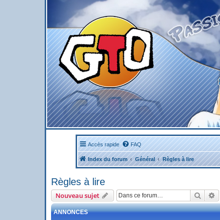
Accès rapide
FAQ
Index du forum
Général
Règles à lire
Règles à lire
Reche
R
Nouveau sujet
ANNONCES