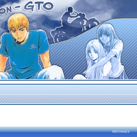
rcher
echerche avancée
RÉPONSES