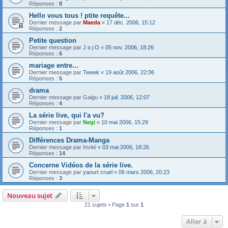
Réponses :
8
Hello vous tous ! ptite requête...
Dernier message par
Maeda
«
17 déc. 2006, 15:12
Réponses :
2
Petite question
Dernier message par
J o j O
«
05 nov. 2006, 18:26
Réponses :
6
mariage entre...
Dernier message par
Tweek
«
19 août 2006, 22:06
Réponses :
5
drama
Dernier message par
Galgu
«
18 juil. 2006, 12:07
Réponses :
4
La série live, qui l'a vu?
Dernier message par
Negi
«
10 mai 2006, 15:29
Réponses :
1
Différences Drama-Manga
Dernier message par
Invité
«
03 mai 2006, 18:26
Réponses :
14
Concerne Vidéos de la série live.
Dernier message par
yaourt cruel
«
06 mars 2006, 20:23
Réponses :
3
Nouveau sujet
21 sujets • Page
1
sur
1
Aller à