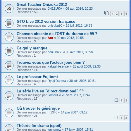
Great Teacher Onizuka 2012
Dernier message par
0N1ZUKA
«
06 avr. 2014, 10:23
Réponses :
55
1
2
3
4
GTO Live 2012 version française
Dernier message par
onizuka90
«
16 juil. 2012, 16:53
Chanson absente de l'OST du drama de 99 ?
Dernier message par
Ant
«
20 mai 2012, 19:55
Réponses :
3
Ce qui y manque...
Dernier message par
onizuka66
«
03 avr. 2011, 08:58
Réponses :
1
Trouvez vous que l'acteur joue bien ?
Dernier message par
kakashi-sensei
«
11 août 2009, 22:33
Réponses :
14
Le professeur Fujitomi
Dernier message par
Ryuji Danma
«
30 juin 2008, 02:51
Réponses :
4
La série live en "direct download" ^^
Dernier message par
Silmarill
«
26 sept. 2007, 11:47
Réponses :
17
1
2
Où trouver le générique
Dernier message par
m1340
«
14 juin 2007, 09:12
Réponses :
21
1
2
Théorie fin drama (spoil)
Dernier message par
jonhsnow
«
17 janv. 2007, 15:51