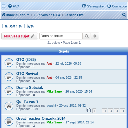
FAQ
S’enregistrer
Connexion
Index du forum
L'univers de GTO
La série Live
La série Live
Rechercher
Recherche avanc
Nouveau sujet
21 sujets • Page
1
sur
1
r
Sujets
GTO (2026)
Dernier message par
Ant
«
22 juil. 2026, 09:28
Réponses :
1
GTO Revival
r
Dernier message par
Ant
«
04 avr. 2024, 22:25
Réponses :
6
Drama Spécial.
Dernier message par
Mike Sano
«
26 avr. 2020, 15:54
Réponses :
8
Qui l'a vue ?
Dernier message par
yogshi
«
20 oct. 2018, 09:32
Réponses :
197
1
11
12
13
14
…
Great Teacher Onizuka 2014
Dernier message par
Mike Sano
«
17 sept. 2014, 21:14
Réponses :
3