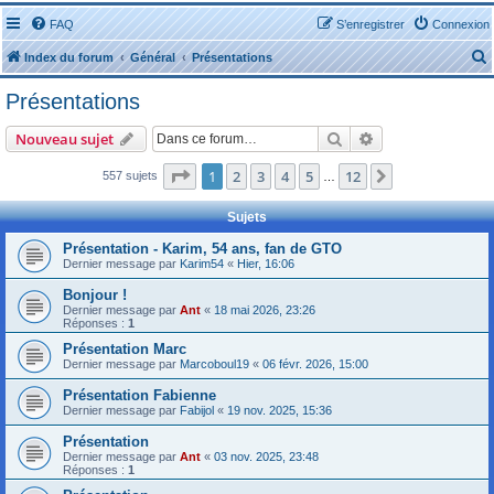
FAQ
S’enregistrer
Connexion
Index du forum
Général
Présentations
Présentations
Rechercher
Recherche avanc
Nouveau sujet
Page
1
sur
12
1
2
3
4
5
12
Suivante
557 sujets
…
r
Sujets
Présentation - Karim, 54 ans, fan de GTO
Dernier message par
Karim54
«
Hier, 16:06
Bonjour !
r
Dernier message par
Ant
«
18 mai 2026, 23:26
Réponses :
1
Présentation Marc
Dernier message par
Marcoboul19
«
06 févr. 2026, 15:00
Présentation Fabienne
Dernier message par
Fabijol
«
19 nov. 2025, 15:36
Présentation
Dernier message par
Ant
«
03 nov. 2025, 23:48
Réponses :
1