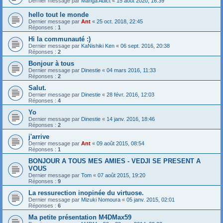
Dernier message par
Manga Adict
«
15 août 2020, 16:39
hello tout le monde
Dernier message par
Ant
«
25 oct. 2018, 22:45
Réponses :
1
Hi la communauté :)
Dernier message par
KaNishiki Ken
«
06 sept. 2016, 20:38
Réponses :
2
Bonjour à tous
Dernier message par
Dinestie
«
04 mars 2016, 11:33
Réponses :
2
Salut.
Dernier message par
Dinestie
«
28 févr. 2016, 12:03
Réponses :
4
Yo
Dernier message par
Dinestie
«
14 janv. 2016, 18:46
Réponses :
2
j'arrive
Dernier message par
Ant
«
09 août 2015, 08:54
Réponses :
1
BONJOUR A TOUS MES AMIES - VEDJI SE PRESENT A
VOUS
Dernier message par
Tom
«
07 août 2015, 19:20
Réponses :
9
La ressurection inopinée du virtuose.
Dernier message par
Mizuki Nomoura
«
05 janv. 2015, 02:01
Réponses :
6
Ma petite présentation M4DMax59