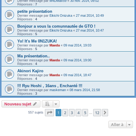
Dernier message par
M4DMax59
«
30 nov. 2014, 09:02
Réponses :
7
petite présentation
Dernier message par
Eikichi Onizuka
«
27 mai 2014, 10:49
Réponses :
4
Bonjour a vous la comunnautée de GTO !
Dernier message par
Eikichi Onizuka
«
27 mai 2014, 10:47
Réponses :
5
Yo! It's Me 0N1ZUKA!
Dernier message par
Maeda
«
09 mai 2014, 19:03
Réponses :
5
Ma présentation..
Dernier message par
Maeda
«
09 mai 2014, 19:00
Réponses :
4
Akinori Kajiro
Dernier message par
Maeda
«
09 mai 2014, 18:47
Réponses :
4
!!! Ryu Hoshi , 16ans , Enchanté !!!
Dernier message par
maskeman
«
08 mars 2014, 21:58
Réponses :
3
Nouveau sujet
Page
1
sur
12
1
2
3
4
5
12
Suivante
557 sujets
…
Aller à