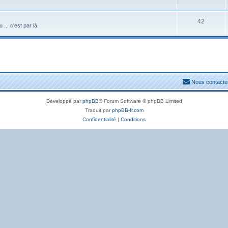
42
... c'est par là
Nous contacte
Développé par
phpBB
® Forum Software © phpBB Limited
Traduit par
phpBB-fr.com
Confidentialité
|
Conditions