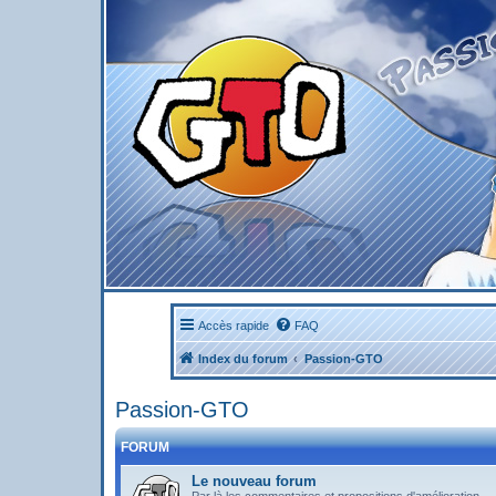
Accès rapide
FAQ
Index du forum
Passion-GTO
Passion-GTO
FORUM
Le nouveau forum