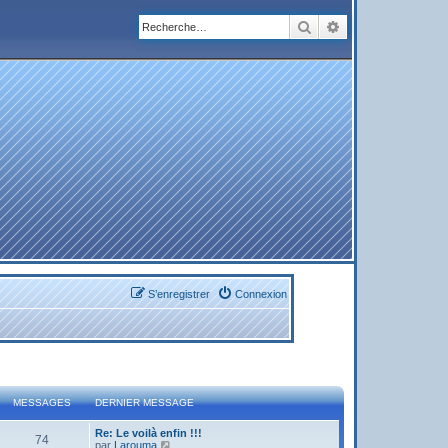
Rechercher
Recherche avanc
S’enregistrer
Connexion
MESSAGES
DERNIER MESSAGE
Re: Le voilà enfin !!!
74
V
par
Larouma