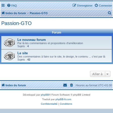
FAQ
S’enregistrer
Connexion
Index du forum
Passion-GTO
Passion-GTO
Forum
Le nouveau forum
Par là les commentaires et propositions d'amélioration
r
Sujets :
4
Le site
Des commentaires à faire sur le site, le design, le contenu ... c'est par là
Sujets :
42
r
Aller à
Index du forum
Heures au format
UTC+01:00
Développé par
phpBB
® Forum Software © phpBB Limited
Traduit par
phpBB-fr.com
Confidentialité
|
Conditions