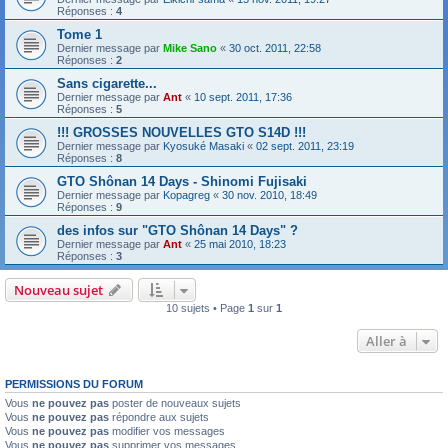
Réponses :
4
Tome 1
Dernier message par
Mike Sano
«
30 oct. 2011, 22:58
Réponses :
2
Sans cigarette...
Dernier message par
Ant
«
10 sept. 2011, 17:36
Réponses :
5
!!! GROSSES NOUVELLES GTO S14D !!!
Dernier message par
Kyosuké Masaki
«
02 sept. 2011, 23:19
Réponses :
8
GTO Shônan 14 Days - Shinomi Fujisaki
Dernier message par
Kopagreg
«
30 nov. 2010, 18:49
Réponses :
9
des infos sur "GTO Shônan 14 Days" ?
Dernier message par
Ant
«
25 mai 2010, 18:23
Réponses :
3
Nouveau sujet
10 sujets • Page
1
sur
1
Aller à
PERMISSIONS DU FORUM
Vous
ne pouvez pas
poster de nouveaux sujets
Vous
ne pouvez pas
répondre aux sujets
Vous
ne pouvez pas
modifier vos messages
Vous
ne pouvez pas
supprimer vos messages