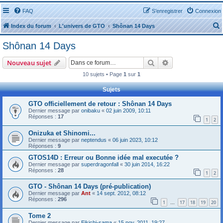
FAQ
S’enregistrer
Connexion
Index du forum
L'univers de GTO
Shônan 14 Days
Shônan 14 Days
Rechercher
Recherche avanc
Nouveau sujet
10 sujets • Page
1
sur
1
r
Sujets
GTO officiellement de retour : Shônan 14 Days
Dernier message par
onibaku
«
02 juin 2009, 10:11
Réponses :
17
1
2
Onizuka et Shinomi...
r
Dernier message par
neptendus
«
06 juin 2023, 10:12
Réponses :
9
GTOS14D : Erreur ou Bonne idée mal executée ?
Dernier message par
superdragonfall
«
30 juin 2014, 16:22
Réponses :
28
1
2
GTO - Shônan 14 Days (pré-publication)
Dernier message par
Ant
«
14 sept. 2012, 08:12
Réponses :
296
1
17
18
19
20
…
Tome 2
Dernier message par
Eikichi-sama
«
15 nov. 2011, 19:27