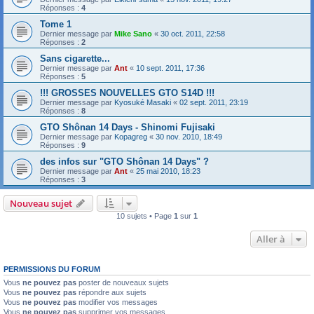
Réponses :
4
Tome 1
Dernier message par
Mike Sano
«
30 oct. 2011, 22:58
Réponses :
2
Sans cigarette...
Dernier message par
Ant
«
10 sept. 2011, 17:36
Réponses :
5
!!! GROSSES NOUVELLES GTO S14D !!!
Dernier message par
Kyosuké Masaki
«
02 sept. 2011, 23:19
Réponses :
8
GTO Shônan 14 Days - Shinomi Fujisaki
Dernier message par
Kopagreg
«
30 nov. 2010, 18:49
Réponses :
9
des infos sur "GTO Shônan 14 Days" ?
Dernier message par
Ant
«
25 mai 2010, 18:23
Réponses :
3
Nouveau sujet
10 sujets • Page
1
sur
1
Aller à
PERMISSIONS DU FORUM
Vous
ne pouvez pas
poster de nouveaux sujets
Vous
ne pouvez pas
répondre aux sujets
Vous
ne pouvez pas
modifier vos messages
Vous
ne pouvez pas
supprimer vos messages