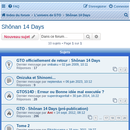
FAQ
S’enregistrer
Connexion
Index du forum
L'univers de GTO
Shônan 14 Days
Shônan 14 Days
Rechercher
Recherche avanc
Nouveau sujet
10 sujets • Page
1
sur
1
r
Sujets
GTO officiellement de retour : Shônan 14 Days
Dernier message par
onibaku
«
02 juin 2009, 10:11
Réponses :
17
1
2
Onizuka et Shinomi...
r
Dernier message par
neptendus
«
06 juin 2023, 10:12
Réponses :
9
GTOS14D : Erreur ou Bonne idée mal executée ?
Dernier message par
superdragonfall
«
30 juin 2014, 16:22
Réponses :
28
1
2
GTO - Shônan 14 Days (pré-publication)
Dernier message par
Ant
«
14 sept. 2012, 08:12
Réponses :
296
1
17
18
19
20
…
Tome 2
Dernier message par
Eikichi-sama
«
15 nov. 2011, 19:27