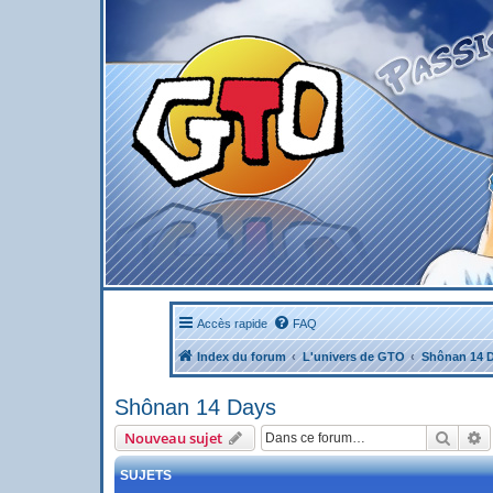
Accès rapide
FAQ
Index du forum
L'univers de GTO
Shônan 14 
Shônan 14 Days
Reche
R
Nouveau sujet
SUJETS