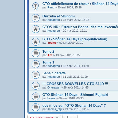
GTO officiellement de retour : Shônan 14 Day
par
Reno
»
30 mai 2009, 15:28
Onizuka et Shinomi...
par
Kopagreg
»
15 mars 2012, 18:15
GTOS14D : Erreur ou Bonne idée mal executé
par
Kopagreg
»
20 mai 2012, 19:11
GTO - Shônan 14 Days (pré-publication)
par
Yoshu
»
09 juin 2009, 22:19
Tome 2
par
Ant
»
13 nov. 2011, 16:22
Tome 1
par
Kopagreg
»
15 sept. 2011, 14:39
Sans cigarette...
par
Kopagreg
»
31 août 2011, 11:29
!!! GROSSES NOUVELLES GTO S14D !!!
par
Onerasan
»
28 août 2011, 14:45
GTO Shônan 14 Days - Shinomi Fujisaki
par
kayak
»
08 nov. 2010, 00:33
des infos sur "GTO Shônan 14 Days" ?
par
James_ptg
»
19 mai 2010, 01:55
Nouveau sujet