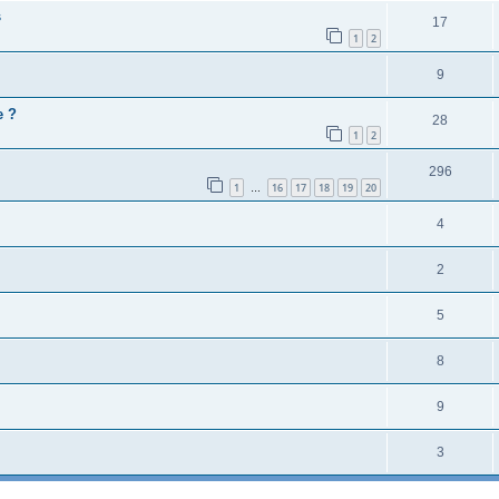
s
17
1
2
9
e ?
28
1
2
296
1
16
17
18
19
20
…
4
2
5
8
9
3