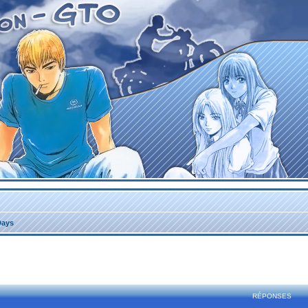
Days
rcher
echerche avancée
RÉPONSES