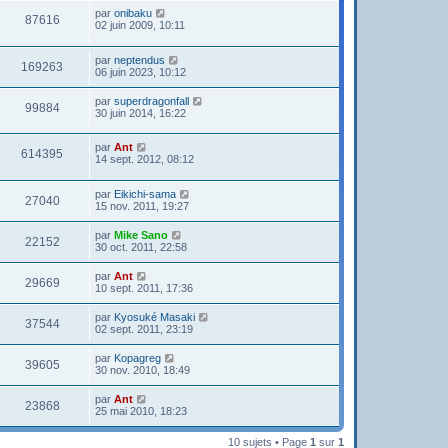
par
onibaku
87616
02 juin 2009, 10:11
par
neptendus
169263
06 juin 2023, 10:12
par
superdragonfall
99884
30 juin 2014, 16:22
par
Ant
614395
14 sept. 2012, 08:12
par
Eikichi-sama
27040
15 nov. 2011, 19:27
par
Mike Sano
22152
30 oct. 2011, 22:58
par
Ant
29669
10 sept. 2011, 17:36
par
Kyosuké Masaki
37544
02 sept. 2011, 23:19
par
Kopagreg
39605
30 nov. 2010, 18:49
par
Ant
23868
25 mai 2010, 18:23
10 sujets • Page
1
sur
1