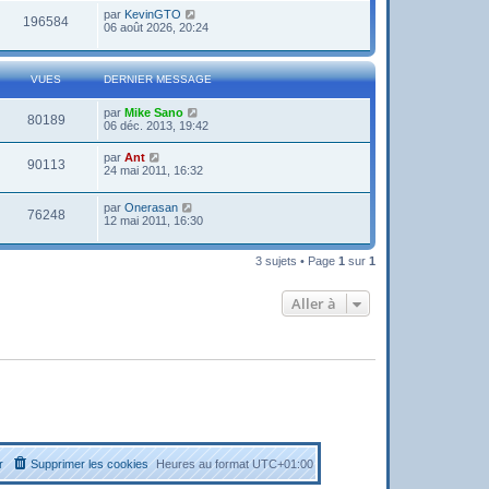
par
KevinGTO
196584
06 août 2026, 20:24
VUES
DERNIER MESSAGE
par
Mike Sano
80189
06 déc. 2013, 19:42
par
Ant
90113
24 mai 2011, 16:32
par
Onerasan
76248
12 mai 2011, 16:30
3 sujets • Page
1
sur
1
Aller à
r
Supprimer les cookies
Heures au format
UTC+01:00