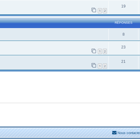
19
1
2
RÉPONSES
8
23
1
2
21
1
2
Nous contacte