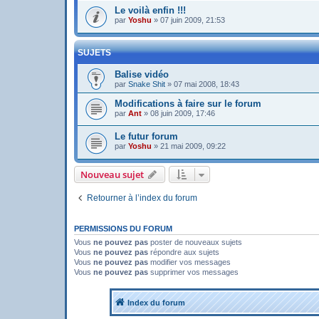
Le voilà enfin !!!
par
Yoshu
»
07 juin 2009, 21:53
SUJETS
Balise vidéo
par
Snake Shit
»
07 mai 2008, 18:43
Modifications à faire sur le forum
par
Ant
»
08 juin 2009, 17:46
Le futur forum
par
Yoshu
»
21 mai 2009, 09:22
Nouveau sujet
Retourner à l’index du forum
PERMISSIONS DU FORUM
Vous
ne pouvez pas
poster de nouveaux sujets
Vous
ne pouvez pas
répondre aux sujets
Vous
ne pouvez pas
modifier vos messages
Vous
ne pouvez pas
supprimer vos messages
Index du forum