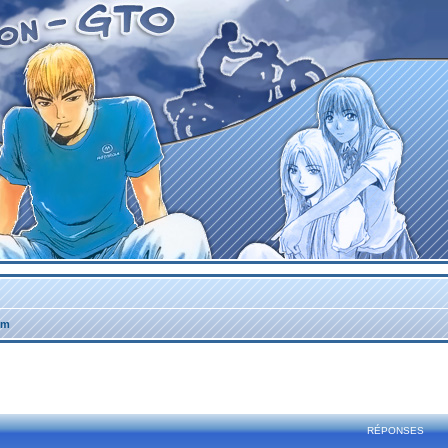
um
rcher
echerche avancée
RÉPONSES