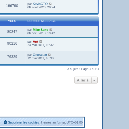
par
KevinGTO
196790
06 août 2026, 20:24
VUES
DERNIER MESSAGE
par
Mike Sano
80247
06 déc. 2013, 19:42
par
Ant
90216
24 mai 2011, 16:32
par
Onerasan
76329
12 mai 2011, 16:30
3 sujets • Page
1
sur
1
Aller à
r
Supprimer les cookies
Heures au format
UTC+01:00