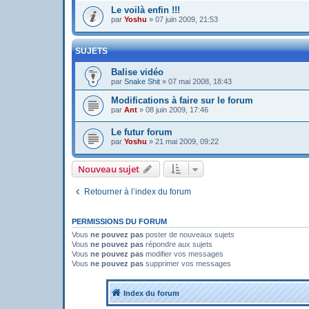
Le voilà enfin !!!
par
Yoshu
»
07 juin 2009, 21:53
SUJETS
Balise vidéo
par
Snake Shit
»
07 mai 2008, 18:43
Modifications à faire sur le forum
par
Ant
»
08 juin 2009, 17:46
Le futur forum
par
Yoshu
»
21 mai 2009, 09:22
Nouveau sujet
Retourner à l’index du forum
PERMISSIONS DU FORUM
Vous
ne pouvez pas
poster de nouveaux sujets
Vous
ne pouvez pas
répondre aux sujets
Vous
ne pouvez pas
modifier vos messages
Vous
ne pouvez pas
supprimer vos messages
Index du forum