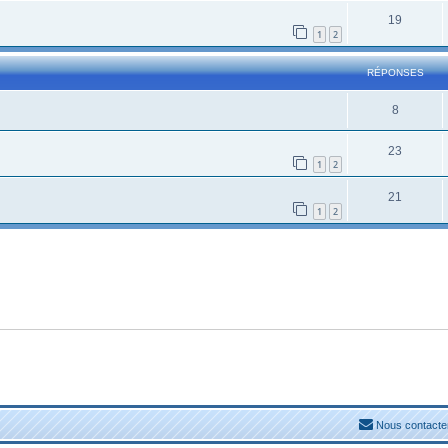
19
1
2
RÉPONSES
8
23
1
2
21
1
2
Nous contacte