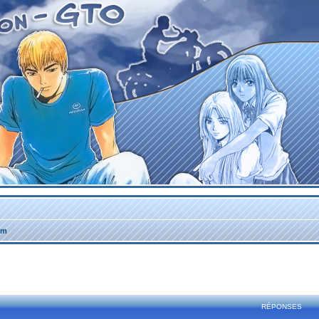
um
rcher
echerche avancée
RÉPONSES