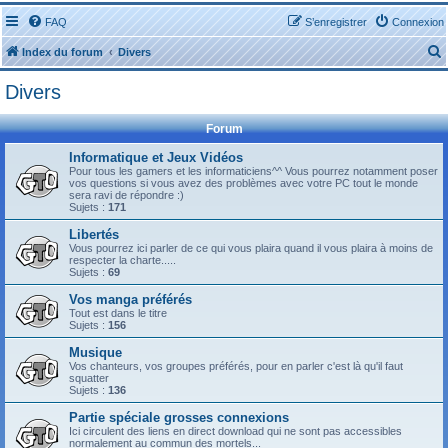
FAQ
S’enregistrer
Connexion
Index du forum
Divers
Divers
Forum
Informatique et Jeux Vidéos
Pour tous les gamers et les informaticiens^^ Vous pourrez notamment poser
r
vos questions si vous avez des problèmes avec votre PC tout le monde
sera ravi de répondre :)
Sujets :
171
Libertés
Vous pourrez ici parler de ce qui vous plaira quand il vous plaira à moins de
respecter la charte.....
r
Sujets :
69
Vos manga préférés
Tout est dans le titre
Sujets :
156
Musique
Vos chanteurs, vos groupes préférés, pour en parler c'est là qu'il faut
squatter
Sujets :
136
Partie spéciale grosses connexions
Ici circulent des liens en direct download qui ne sont pas accessibles
normalement au commun des mortels...