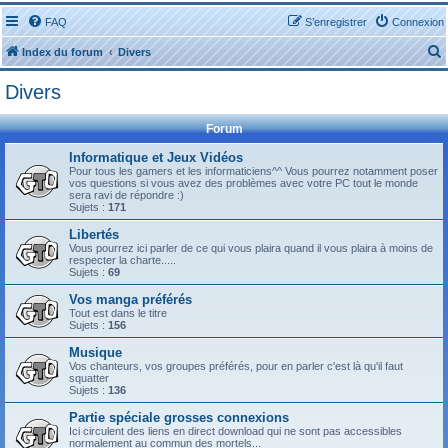
FAQ
S’enregistrer
Connexion
Index du forum
Divers
Divers
Forum
Informatique et Jeux Vidéos
Pour tous les gamers et les informaticiens^^ Vous pourrez notamment poser
r
vos questions si vous avez des problèmes avec votre PC tout le monde
sera ravi de répondre :)
Sujets :
171
Libertés
Vous pourrez ici parler de ce qui vous plaira quand il vous plaira à moins de
respecter la charte.....
r
Sujets :
69
Vos manga préférés
Tout est dans le titre
Sujets :
156
Musique
Vos chanteurs, vos groupes préférés, pour en parler c'est là qu'il faut
squatter
Sujets :
136
Partie spéciale grosses connexions
Ici circulent des liens en direct download qui ne sont pas accessibles
normalement au commun des mortels...