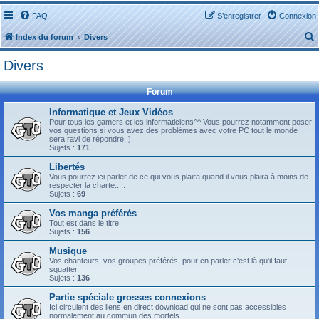
FAQ
S’enregistrer
Connexion
Index du forum
Divers
Divers
Forum
Informatique et Jeux Vidéos
Pour tous les gamers et les informaticiens^^ Vous pourrez notamment poser
r
vos questions si vous avez des problèmes avec votre PC tout le monde
sera ravi de répondre :)
Sujets :
171
Libertés
Vous pourrez ici parler de ce qui vous plaira quand il vous plaira à moins de
respecter la charte.....
r
Sujets :
69
Vos manga préférés
Tout est dans le titre
Sujets :
156
Musique
Vos chanteurs, vos groupes préférés, pour en parler c'est là qu'il faut
squatter
Sujets :
136
Partie spéciale grosses connexions
Ici circulent des liens en direct download qui ne sont pas accessibles
normalement au commun des mortels...