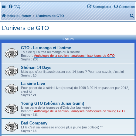
FAQ
S’enregistrer
Connexion
Index du forum
L'univers de GTO
L'univers de GTO
Forum
GTO - Le manga et l'anime
Tout ce qui a trait au manga ou à l'anime
r
Best of :
Anthologie de la section : analyses historiques de GTO
Sujets :
208
Shônan 14 Days
Mais que s'est-il passé durant ces 14 jours ? Pour tout savoir, c'est ici !
Sujets :
10
r
La série Live
Pour parler de la série Live (drama) de 1999 à 2014 en passant par 2012,
c'est ici
Sujets :
21
Young GTO (Shônan Junaï Gumi)
Ici on parle de la jeunesse d'Onizuka (au lycée)
Best of :
Anthologie de la section : analyses historiques de Young GTO
Sujets :
111
Bad Company
Et là c'est sa jeunesse encore plus jeune (au collège) ^^
Sujets :
13