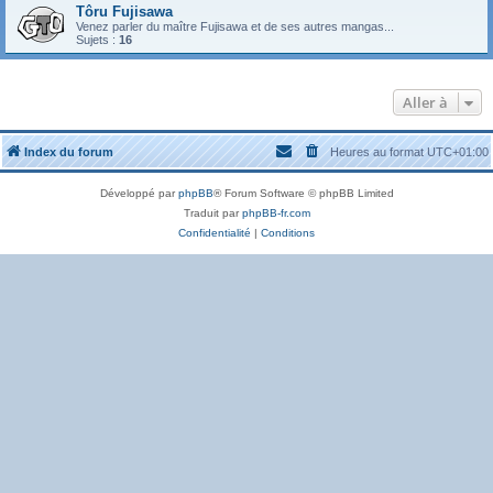
Tôru Fujisawa
Venez parler du maître Fujisawa et de ses autres mangas...
Sujets :
16
Aller à
Index du forum
Heures au format
UTC+01:00
Développé par
phpBB
® Forum Software © phpBB Limited
Traduit par
phpBB-fr.com
Confidentialité
|
Conditions