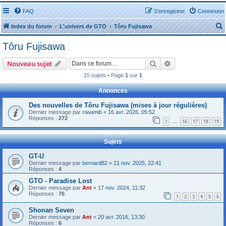
FAQ
S’enregistrer
Connexion
Index du forum
L'univers de GTO
Tôru Fujisawa
Tôru Fujisawa
Rechercher
Recherche avanc
Nouveau sujet
15 sujets • Page
1
sur
1
r
Annonces
Des nouvelles de Tôru Fujisawa (mises à jour régulières)
Dernier message par
ciwamib
«
16 avr. 2026, 05:52
Réponses :
272
1
16
17
18
19
…
r
Sujets
GT-U
Dernier message par
bernard82
«
21 nov. 2025, 22:41
Réponses :
4
GTO - Paradise Lost
Dernier message par
Ant
«
17 nov. 2024, 11:32
Réponses :
76
1
2
3
4
5
6
Shonan Seven
Dernier message par
Ant
«
20 avr. 2016, 13:30
Réponses :
6