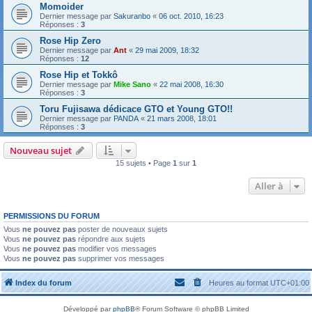
Momoider
Dernier message par
Sakuranbo
«
06 oct. 2010, 16:23
Réponses :
3
Rose Hip Zero
Dernier message par
Ant
«
29 mai 2009, 18:32
Réponses :
12
Rose Hip et Tokkô
Dernier message par
Mike Sano
«
22 mai 2008, 16:30
Réponses :
3
Toru Fujisawa dédicace GTO et Young GTO!!
Dernier message par
PANDA
«
21 mars 2008, 18:01
Réponses :
3
Nouveau sujet
15 sujets • Page
1
sur
1
Aller à
PERMISSIONS DU FORUM
Vous
ne pouvez pas
poster de nouveaux sujets
Vous
ne pouvez pas
répondre aux sujets
Vous
ne pouvez pas
modifier vos messages
Vous
ne pouvez pas
supprimer vos messages
Index du forum
Heures au format
UTC+01:00
Développé par
phpBB
® Forum Software © phpBB Limited