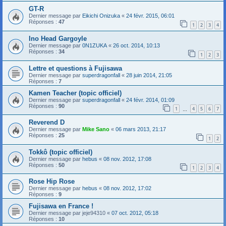
GT-R
Dernier message par
Eikichi Onizuka
«
24 févr. 2015, 06:01
Réponses :
47
1
2
3
4
Ino Head Gargoyle
Dernier message par
0N1ZUKA
«
26 oct. 2014, 10:13
Réponses :
34
1
2
3
Lettre et questions à Fujisawa
Dernier message par
superdragonfall
«
28 juin 2014, 21:05
Réponses :
7
Kamen Teacher (topic officiel)
Dernier message par
superdragonfall
«
24 févr. 2014, 01:09
Réponses :
90
1
4
5
6
7
…
Reverend D
Dernier message par
Mike Sano
«
06 mars 2013, 21:17
Réponses :
25
1
2
Tokkô (topic officiel)
Dernier message par
hebus
«
08 nov. 2012, 17:08
Réponses :
50
1
2
3
4
Rose Hip Rose
Dernier message par
hebus
«
08 nov. 2012, 17:02
Réponses :
9
Fujisawa en France !
Dernier message par
jeje94310
«
07 oct. 2012, 05:18
Réponses :
10