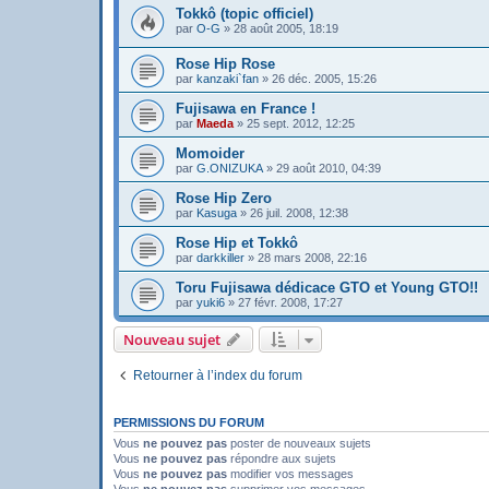
Tokkô (topic officiel)
par
O-G
»
28 août 2005, 18:19
Rose Hip Rose
par
kanzaki`fan
»
26 déc. 2005, 15:26
Fujisawa en France !
par
Maeda
»
25 sept. 2012, 12:25
Momoider
par
G.ONIZUKA
»
29 août 2010, 04:39
Rose Hip Zero
par
Kasuga
»
26 juil. 2008, 12:38
Rose Hip et Tokkô
par
darkkiller
»
28 mars 2008, 22:16
Toru Fujisawa dédicace GTO et Young GTO!!
par
yuki6
»
27 févr. 2008, 17:27
Nouveau sujet
Retourner à l’index du forum
PERMISSIONS DU FORUM
Vous
ne pouvez pas
poster de nouveaux sujets
Vous
ne pouvez pas
répondre aux sujets
Vous
ne pouvez pas
modifier vos messages