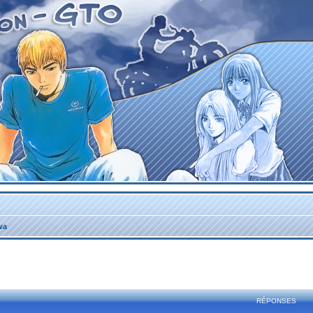
wa
rcher
echerche avancée
RÉPONSES