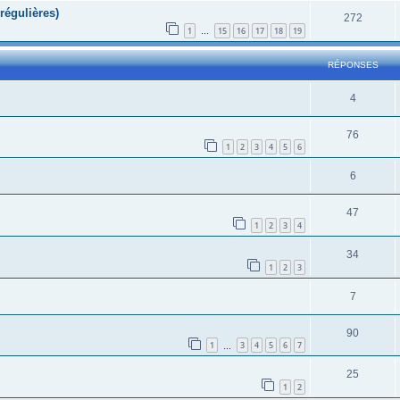
régulières)
272
1
15
16
17
18
19
…
RÉPONSES
4
76
1
2
3
4
5
6
6
47
1
2
3
4
34
1
2
3
7
90
1
3
4
5
6
7
…
25
1
2