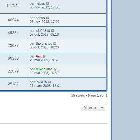
par
hebus
147145
08 nov. 2012, 17:08
par
hebus
40944
08 nov. 2012, 17:02
par
jeje94310
49334
07 oct. 2012, 05:18
par
Sakuranbo
23677
06 oct. 2010, 16:23
par
Ant
60350
29 mai 2009, 18:32
par
Mike Sano
22679
22 mai 2008, 16:30
par
PANDA
25187
21 mars 2008, 18:01
15 sujets • Page
1
sur
1
Aller à