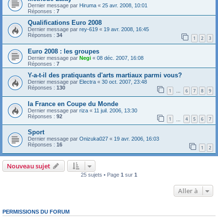
Dernier message par
Hiruma
«
25 avr. 2008, 10:01
Réponses :
7
Qualifications Euro 2008
Dernier message par
rey-619
«
19 avr. 2008, 16:45
Réponses :
34
1
2
3
Euro 2008 : les groupes
Dernier message par
Negi
«
08 déc. 2007, 16:08
Réponses :
7
Y-a-t-il des pratiquants d'arts martiaux parmi vous?
Dernier message par
Electra
«
30 oct. 2007, 23:48
Réponses :
130
1
6
7
8
9
…
la France en Coupe du Monde
Dernier message par
riza
«
11 juil. 2006, 13:30
Réponses :
92
1
4
5
6
7
…
Sport
Dernier message par
Onizuka027
«
19 avr. 2006, 16:03
Réponses :
16
1
2
Nouveau sujet
25 sujets • Page
1
sur
1
Aller à
PERMISSIONS DU FORUM