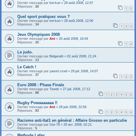
Dernier message par
kei-kun
«
28 août 2008, 12:07
Réponses :
26
1
2
Quel sport pratiquez vous ?
Dernier message par
kei-kun
«
28 août 2008, 12:06
Réponses :
34
1
2
3
Jeux Olympiques 2008
Dernier message par
Ant
«
25 août 2008, 16:04
Réponses :
25
1
2
Le judo.
Dernier message par
Belgarath
«
02 août 2008, 21:24
Réponses :
13
Le Catch !
Dernier message par
yaourt cruel
«
29 juil. 2008, 14:07
Réponses :
37
1
2
3
Euro 2008 : Phase Finale
Dernier message par
Tweek
«
27 juil. 2008, 17:12
Réponses :
88
1
2
3
4
5
6
Rugby Powaaaaaaa !!
Dernier message par
Ant
«
28 juin 2008, 22:56
Réponses :
83
1
2
3
4
5
6
Racisme anti-Ital1 en général : Affaire Grosso en particulie
Dernier message par
Gto-78
«
29 avr. 2008, 02:21
Réponses :
5
Methode Lafay