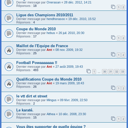
Dernier message par
Onerasan
«
28 déc. 2012, 14:21
Réponses :
18
1
2
Ligue des Champions 2010/2011
Dernier message par
hendhorasoo
«
19 déc. 2010, 15:52
Réponses :
4
Coupe du Monde 2010
Dernier message par
hebus
«
26 juil. 2010, 20:30
Réponses :
17
1
2
Maillot de l'Equipe de France
Dernier message par
Ant
«
08 nov. 2009, 19:32
Réponses :
25
1
2
Football Powaaaaaaa !!
Dernier message par
Ant
«
27 août 2009, 19:43
Réponses :
493
1
30
31
32
33
…
Qualifications Coupe du Monde 2010
Dernier message par
Ant
«
19 mars 2009, 18:43
Réponses :
26
1
2
le vtt dirt et street
Dernier message par
Mingus
«
09 févr. 2009, 22:50
Réponses :
2
Le karaté.
Dernier message par
Althea
«
10 déc. 2008, 23:30
Réponses :
15
1
2
Vous êtes supporter de quelle équipe ?