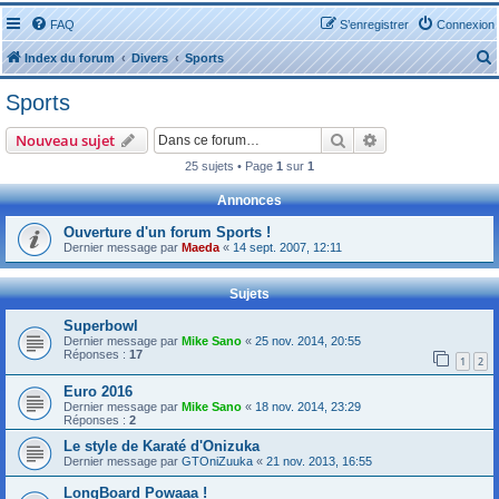
FAQ
S’enregistrer
Connexion
Index du forum
Divers
Sports
Sports
Rechercher
Recherche avanc
Nouveau sujet
25 sujets • Page
1
sur
1
r
Annonces
Ouverture d'un forum Sports !
Dernier message par
Maeda
«
14 sept. 2007, 12:11
Sujets
r
Superbowl
Dernier message par
Mike Sano
«
25 nov. 2014, 20:55
Réponses :
17
1
2
Euro 2016
Dernier message par
Mike Sano
«
18 nov. 2014, 23:29
Réponses :
2
Le style de Karaté d'Onizuka
Dernier message par
GTOniZuuka
«
21 nov. 2013, 16:55
LongBoard Powaaa !