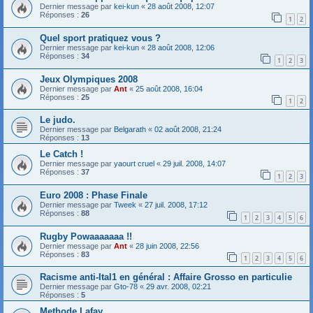
Dernier message par
kei-kun
«
28 août 2008, 12:07
Réponses :
26
1
2
Quel sport pratiquez vous ?
Dernier message par
kei-kun
«
28 août 2008, 12:06
Réponses :
34
1
2
3
Jeux Olympiques 2008
Dernier message par
Ant
«
25 août 2008, 16:04
Réponses :
25
1
2
Le judo.
Dernier message par
Belgarath
«
02 août 2008, 21:24
Réponses :
13
Le Catch !
Dernier message par
yaourt cruel
«
29 juil. 2008, 14:07
Réponses :
37
1
2
3
Euro 2008 : Phase Finale
Dernier message par
Tweek
«
27 juil. 2008, 17:12
Réponses :
88
1
2
3
4
5
6
Rugby Powaaaaaaa !!
Dernier message par
Ant
«
28 juin 2008, 22:56
Réponses :
83
1
2
3
4
5
6
Racisme anti-Ital1 en général : Affaire Grosso en particulie
Dernier message par
Gto-78
«
29 avr. 2008, 02:21
Réponses :
5
Methode Lafay