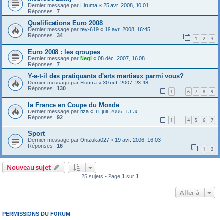
Dernier message par
Hiruma
«
25 avr. 2008, 10:01
Réponses :
7
Qualifications Euro 2008
Dernier message par
rey-619
«
19 avr. 2008, 16:45
Réponses :
34
1
2
3
Euro 2008 : les groupes
Dernier message par
Negi
«
08 déc. 2007, 16:08
Réponses :
7
Y-a-t-il des pratiquants d'arts martiaux parmi vous?
Dernier message par
Electra
«
30 oct. 2007, 23:48
Réponses :
130
1
6
7
8
9
…
la France en Coupe du Monde
Dernier message par
riza
«
11 juil. 2006, 13:30
Réponses :
92
1
4
5
6
7
…
Sport
Dernier message par
Onizuka027
«
19 avr. 2006, 16:03
Réponses :
16
1
2
Nouveau sujet
25 sujets • Page
1
sur
1
Aller à
PERMISSIONS DU FORUM