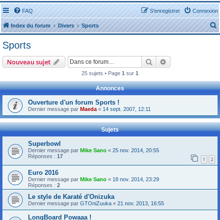
FAQ
S’enregistrer
Connexion
Index du forum
Divers
Sports
Sports
Rechercher
Recherche avanc
Nouveau sujet
25 sujets • Page
1
sur
1
r
Annonces
Ouverture d'un forum Sports !
Dernier message par
Maeda
«
14 sept. 2007, 12:11
Sujets
r
Superbowl
Dernier message par
Mike Sano
«
25 nov. 2014, 20:55
Réponses :
17
1
2
Euro 2016
Dernier message par
Mike Sano
«
18 nov. 2014, 23:29
Réponses :
2
Le style de Karaté d'Onizuka
Dernier message par
GTOniZuuka
«
21 nov. 2013, 16:55
LongBoard Powaaa !