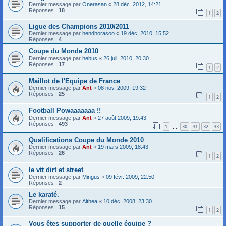
Dernier message par
Onerasan
«
28 déc. 2012, 14:21
Réponses :
18
1
2
Ligue des Champions 2010/2011
Dernier message par
hendhorasoo
«
19 déc. 2010, 15:52
Réponses :
4
Coupe du Monde 2010
Dernier message par
hebus
«
26 juil. 2010, 20:30
Réponses :
17
1
2
Maillot de l'Equipe de France
Dernier message par
Ant
«
08 nov. 2009, 19:32
Réponses :
25
1
2
Football Powaaaaaaa !!
Dernier message par
Ant
«
27 août 2009, 19:43
Réponses :
493
1
30
31
32
33
…
Qualifications Coupe du Monde 2010
Dernier message par
Ant
«
19 mars 2009, 18:43
Réponses :
26
1
2
le vtt dirt et street
Dernier message par
Mingus
«
09 févr. 2009, 22:50
Réponses :
2
Le karaté.
Dernier message par
Althea
«
10 déc. 2008, 23:30
Réponses :
15
1
2
Vous êtes supporter de quelle équipe ?