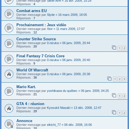
Dernier message par
Silver Arm
«
16 avr. 2009, 15:29
Réponses :
4
Combat arms EU
Dernier message par
Slyde
«
16 mars 2009, 18:05
Réponses :
7
Prochainement : Jeux vidéo
Dernier message par
Xtor
«
11 mars 2009, 17:07
Réponses :
12
Counter Strike Source
Dernier message par
0.nizuka
«
06 janv. 2009, 20:44
Réponses :
20
1
2
Final Fantasy 7 Crisis Core
Dernier message par
0.nizuka
«
06 janv. 2009, 20:40
Réponses :
9
World Of Warcraft
Dernier message par
0.nizuka
«
06 janv. 2009, 20:38
Réponses :
36
1
2
3
Mario Kart.
Dernier message par
yoshikawa du québec
«
06 janv. 2009, 04:25
Réponses :
21
1
2
GTA 4 : réunion
Dernier message par
Kyosuké Masaki
«
13 déc. 2008, 12:47
Réponses :
29
1
2
Annonce
Dernier message par
eikichi_77
«
06 déc. 2008, 16:06
Réponses :
10