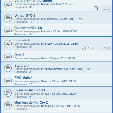
Votre premier jeu vidéo!
Dernier message par
Mohan
«
07 févr. 2020, 21:27
Réponses :
36
1
2
3
Un jeu GTO ?
Dernier message par
moi-nintendo
«
26 mai 2017, 12:46
Réponses :
13
Counter strike 1.6
Dernier message par
hotovin
«
22 févr. 2016, 08:05
Réponses :
3
Shinobi.fr
Dernier message par
milan110
«
08 juin 2015, 02:39
Réponses :
84
1
2
3
4
5
6
Dota 2
Dernier message par
Gôta
«
22 janv. 2013, 20:00
Starcraft II
Dernier message par
CygnetCommittee
«
05 sept. 2012, 16:52
Réponses :
2
RPG Maker
Dernier message par
Skaaz
«
18 déc. 2011, 21:33
Réponses :
10
Skaazou Art ! =3 <3
Dernier message par
Skaaz
«
18 déc. 2011, 21:29
Réponses :
4
Mon test de Far Cry 2
Dernier message par
Kopagreg
«
03 nov. 2011, 08:56
Réponses :
1