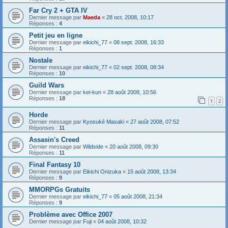
Far Cry 2 + GTA IV
Dernier message par
Maeda
«
28 oct. 2008, 10:17
Réponses :
4
Petit jeu en ligne
Dernier message par
eikichi_77
«
08 sept. 2008, 16:33
Réponses :
1
Nostale
Dernier message par
eikichi_77
«
02 sept. 2008, 08:34
Réponses :
10
Guild Wars
Dernier message par
kei-kun
«
28 août 2008, 10:56
Réponses :
18
1
2
Horde
Dernier message par
Kyosuké Masaki
«
27 août 2008, 07:52
Réponses :
11
Assasin's Creed
Dernier message par
Wildside
«
20 août 2008, 09:30
Réponses :
11
Final Fantasy 10
Dernier message par
Eikichi Onizuka
«
15 août 2008, 13:34
Réponses :
9
MMORPGs Gratuits
Dernier message par
eikichi_77
«
05 août 2008, 21:34
Réponses :
9
Problème avec Office 2007
Dernier message par
Fuji
«
04 août 2008, 10:32