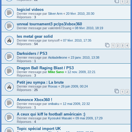
1
2
logiciel videos
Dernier message par
Silver Arm
«
20 févr. 2010, 20:30
Réponses :
3
unreal tournament3 pc/ps3/xbox360
Dernier message par
valentin672sang
«
08 févr. 2010, 18:19
les metal gear solid
Dernier message par
tonysoff
«
07 févr. 2010, 17:35
Réponses :
54
1
2
3
4
Darksiders / PS3
Dernier message par
Aioliadelleone
«
23 janv. 2010, 13:38
Réponses :
1
Dragon Ball Raging Blast / PS3
Dernier message par
Mike Sano
«
12 nov. 2009, 22:21
Réponses :
3
Petit jeu sympa : La brute
Dernier message par
Roxas
«
26 juin 2009, 00:24
Réponses :
25
1
2
Annonce Xbox360 !
Dernier message par
onibaku
«
12 mai 2009, 22:32
Réponses :
1
A ceux qui kiff le football américain :)
Dernier message par
Kyosuké Masaki
«
09 mai 2009, 17:29
Réponses :
4
Topic spécial import UK