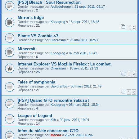
[PS3] Bleach : Soul Resurrection
Dernier message par
Aioliadelleone
«
21 sept. 2011, 09:17
Réponses :
2
Mirror's Edge
Dernier message par
Kopagreg
«
16 sept. 2011, 18:43
Réponses :
21
1
2
Plante VS Zombie <3
Dernier message par
Onerasan
«
23 mai 2011, 16:53
Minecraft
Dernier message par
Kopagreg
«
07 mai 2011, 18:42
Réponses :
6
Internet Explorer VS Mozilla Firefox : Le combat.
Dernier message par
Onerasan
«
18 avr. 2011, 21:33
Réponses :
25
1
2
Tales of symphonia
Dernier message par
Sakuranbo
«
08 mars 2011, 21:49
Réponses :
21
1
2
[PSP] Quand GTO rencontre Yakuza !
Dernier message par
Kopagreg
«
08 mars 2011, 18:34
Réponses :
4
League of Legend
Dernier message par
Kiih
«
29 janv. 2011, 19:01
Réponses :
14
Infos du siècle concernant GTO
Dernier message par
Maeda
«
25 oct. 2010, 01:07
Réponses :
22