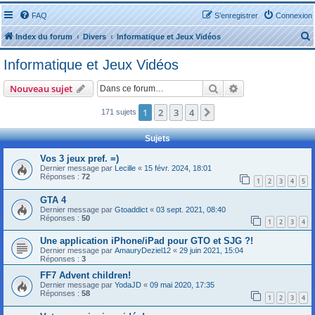
FAQ
S’enregistrer
Connexion
Index du forum
Divers
Informatique et Jeux Vidéos
Informatique et Jeux Vidéos
Rechercher
Recherche avanc
Nouveau sujet
1
2
3
4
Suivante
171 sujets
r
Sujets
Vos 3 jeux pref. =)
Dernier message par
Lecille
«
15 févr. 2024, 18:01
Réponses :
72
1
2
3
4
5
r
GTA 4
Dernier message par
Gtoaddict
«
03 sept. 2021, 08:40
Réponses :
50
1
2
3
4
Une application iPhone/iPad pour GTO et SJG ?!
Dernier message par
AmauryDeziel12
«
29 juin 2021, 15:04
Réponses :
3
FF7 Advent children!
Dernier message par
YodaJD
«
09 mai 2020, 17:35
Réponses :
58
1
2
3
4