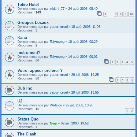
Tokio Hotel
Dernier message par
eikichi_77
«
24 août 2008, 08:40
Réponses :
149
1
7
8
9
10
…
Groupes Locaux
Dernier message par
yaourt cruel
«
18 août 2008, 11:06
Réponses :
3
Kana
Dernier message par
Råymøng
«
18 août 2008, 00:29
Réponses :
2
instrument?
Dernier message par
Råymøng
«
14 août 2008, 00:01
Réponses :
66
1
2
3
4
5
Votre rappeur preferer ?
Dernier message par
yaourt cruel
«
29 juil. 2008, 19:25
Réponses :
50
1
2
3
4
Dub inc
Dernier message par
yaourt cruel
«
29 juil. 2008, 13:55
U2 .
Dernier message par
Wildside
«
29 juil. 2008, 13:28
Réponses :
15
1
2
Status Quo
Dernier message par
Negi
«
02 juin 2008, 19:52
Réponses :
7
The Clash