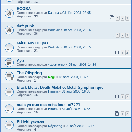
Réponses :
13
BOOBA
Dernier message par
Kasuga
«
08 déc. 2008, 22:05
Réponses :
33
1
2
3
daft punk
Dernier message par
Wildside
«
18 oct. 2008, 20:16
Réponses :
36
1
2
3
Métalleux Ou pas
Dernier message par
Wildside
«
18 oct. 2008, 20:15
Réponses :
21
1
2
Ayo
Dernier message par
yaourt cruel
«
05 oct. 2008, 14:36
The Offspring
Dernier message par
Negi
«
18 sept. 2008, 16:57
Réponses :
1
Black Metal, Death Metal et Metal Symphonique
Dernier message par
Hiruma
«
31 août 2008, 18:38
Réponses :
16
1
2
mais ya que des métalleux ici????
Dernier message par
Hiruma
«
31 août 2008, 18:33
Réponses :
15
1
2
Eikichi yazawa
Dernier message par
Råymøng
«
26 août 2008, 16:47
Réponses :
4