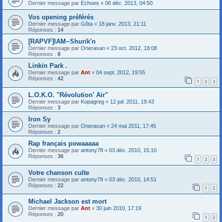
Dernier message par
Echoes
«
06 déc. 2013, 04:50
Vos opening préférés
Dernier message par
Gôta
«
18 janv. 2013, 21:11
Réponses :
14
[RAPVF]IAM~Shurik'n
Dernier message par
Onerasan
«
23 oct. 2012, 18:08
Réponses :
8
Linkin Park .
Dernier message par
Ant
«
04 sept. 2012, 19:55
Réponses :
42
1
2
3
L.O.K.O. "Révolution' Air"
Dernier message par
Kopagreg
«
12 juil. 2011, 19:43
Réponses :
3
Iron Sy
Dernier message par
Onerasan
«
24 mai 2011, 17:45
Réponses :
2
Rap français powaaaaa
Dernier message par
antony78
«
03 déc. 2010, 15:10
Réponses :
36
1
2
3
Votre chanson culte
Dernier message par
antony78
«
03 déc. 2010, 14:51
Réponses :
22
1
2
Michael Jackson est mort
Dernier message par
Ant
«
30 juin 2010, 17:19
Réponses :
20
1
2