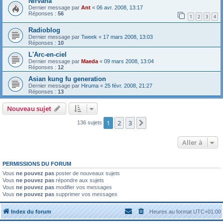
Nirvana
Dernier message par
Ant
«
06 avr. 2008, 13:17
Réponses :
56
1
2
3
4
Radioblog
Dernier message par
Tweek
«
17 mars 2008, 13:03
Réponses :
10
L'Arc-en-ciel
Dernier message par
Maeda
«
09 mars 2008, 13:04
Réponses :
12
Asian kung fu generation
Dernier message par
Hiruma
«
25 févr. 2008, 21:27
Réponses :
13
Nouveau sujet
1
2
3
Suivante
136 sujets
Aller à
PERMISSIONS DU FORUM
Vous
ne pouvez pas
poster de nouveaux sujets
Vous
ne pouvez pas
répondre aux sujets
Vous
ne pouvez pas
modifier vos messages
Vous
ne pouvez pas
supprimer vos messages
Index du forum
Heures au format
UTC+01:00