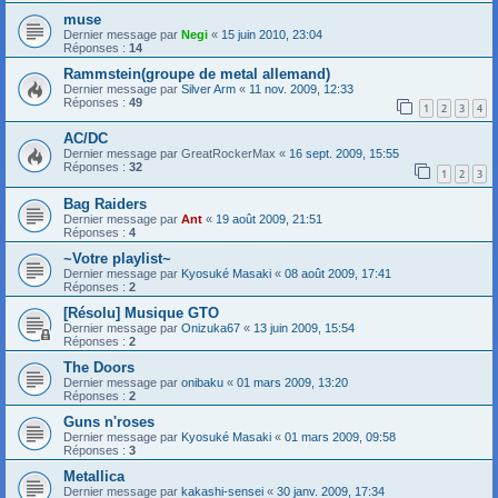
muse
Dernier message par
Negi
«
15 juin 2010, 23:04
Réponses :
14
Rammstein(groupe de metal allemand)
Dernier message par
Silver Arm
«
11 nov. 2009, 12:33
Réponses :
49
1
2
3
4
AC/DC
Dernier message par
GreatRockerMax
«
16 sept. 2009, 15:55
Réponses :
32
1
2
3
Bag Raiders
Dernier message par
Ant
«
19 août 2009, 21:51
Réponses :
4
~Votre playlist~
Dernier message par
Kyosuké Masaki
«
08 août 2009, 17:41
Réponses :
2
[Résolu] Musique GTO
Dernier message par
Onizuka67
«
13 juin 2009, 15:54
Réponses :
2
The Doors
Dernier message par
onibaku
«
01 mars 2009, 13:20
Réponses :
2
Guns n'roses
Dernier message par
Kyosuké Masaki
«
01 mars 2009, 09:58
Réponses :
3
Metallica
Dernier message par
kakashi-sensei
«
30 janv. 2009, 17:34