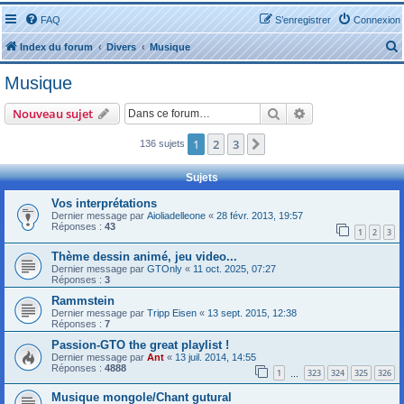
FAQ
S’enregistrer
Connexion
Index du forum
Divers
Musique
Musique
Rechercher
Recherche avanc
Nouveau sujet
1
2
3
Suivante
136 sujets
r
Sujets
Vos interprétations
Dernier message par
Aioliadelleone
«
28 févr. 2013, 19:57
Réponses :
43
1
2
3
r
Thème dessin animé, jeu video...
Dernier message par
GTOnly
«
11 oct. 2025, 07:27
Réponses :
3
Rammstein
Dernier message par
Tripp Eisen
«
13 sept. 2015, 12:38
Réponses :
7
Passion-GTO the great playlist !
Dernier message par
Ant
«
13 juil. 2014, 14:55
Réponses :
4888
1
323
324
325
326
…
Musique mongole/Chant gutural