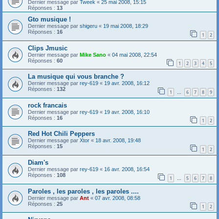
Dernier message par
Tweek
«
25 mai 2008, 15:15
Réponses :
13
Gto musique !
Dernier message par
shigeru
«
19 mai 2008, 18:29
Réponses :
16
1
2
Clips Jmusic
Dernier message par
Mike Sano
«
04 mai 2008, 22:54
Réponses :
60
1
2
3
4
5
La musique qui vous branche ?
Dernier message par
rey-619
«
19 avr. 2008, 16:12
Réponses :
132
1
6
7
8
9
…
rock francais
Dernier message par
rey-619
«
19 avr. 2008, 16:10
Réponses :
16
1
2
Red Hot Chili Peppers
Dernier message par
Xtor
«
18 avr. 2008, 19:48
Réponses :
15
1
2
Diam's
Dernier message par
rey-619
«
16 avr. 2008, 16:54
Réponses :
108
1
5
6
7
8
…
Paroles , les paroles , les paroles ....
Dernier message par
Ant
«
07 avr. 2008, 08:58
Réponses :
25
1
2