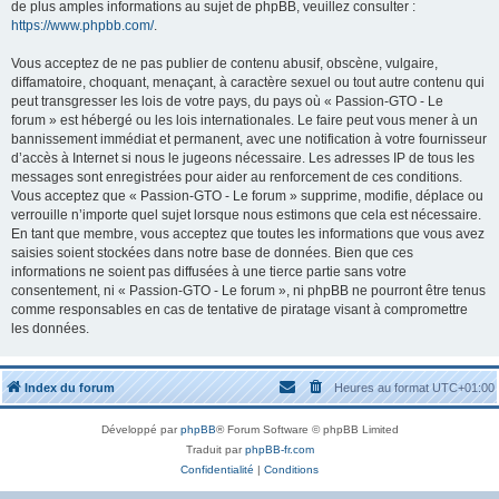
de plus amples informations au sujet de phpBB, veuillez consulter :
https://www.phpbb.com/
.
Vous acceptez de ne pas publier de contenu abusif, obscène, vulgaire,
diffamatoire, choquant, menaçant, à caractère sexuel ou tout autre contenu qui
peut transgresser les lois de votre pays, du pays où « Passion-GTO - Le
forum » est hébergé ou les lois internationales. Le faire peut vous mener à un
bannissement immédiat et permanent, avec une notification à votre fournisseur
d’accès à Internet si nous le jugeons nécessaire. Les adresses IP de tous les
messages sont enregistrées pour aider au renforcement de ces conditions.
Vous acceptez que « Passion-GTO - Le forum » supprime, modifie, déplace ou
verrouille n’importe quel sujet lorsque nous estimons que cela est nécessaire.
En tant que membre, vous acceptez que toutes les informations que vous avez
saisies soient stockées dans notre base de données. Bien que ces
informations ne soient pas diffusées à une tierce partie sans votre
consentement, ni « Passion-GTO - Le forum », ni phpBB ne pourront être tenus
comme responsables en cas de tentative de piratage visant à compromettre
les données.
Index du forum
Heures au format
UTC+01:00
Développé par
phpBB
® Forum Software © phpBB Limited
Traduit par
phpBB-fr.com
Confidentialité
|
Conditions