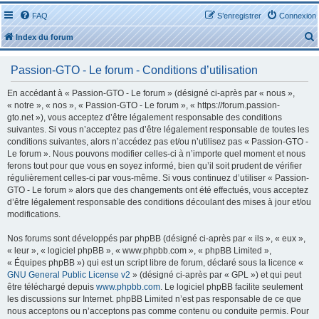
FAQ
S’enregistrer
Connexion
Index du forum
Passion-GTO - Le forum - Conditions d’utilisation
En accédant à « Passion-GTO - Le forum » (désigné ci-après par « nous »,
« notre », « nos », « Passion-GTO - Le forum », « https://forum.passion-
gto.net »), vous acceptez d’être légalement responsable des conditions
r
suivantes. Si vous n’acceptez pas d’être légalement responsable de toutes les
conditions suivantes, alors n’accédez pas et/ou n’utilisez pas « Passion-GTO -
Le forum ». Nous pouvons modifier celles-ci à n’importe quel moment et nous
ferons tout pour que vous en soyez informé, bien qu’il soit prudent de vérifier
régulièrement celles-ci par vous-même. Si vous continuez d’utiliser « Passion-
GTO - Le forum » alors que des changements ont été effectués, vous acceptez
r
d’être légalement responsable des conditions découlant des mises à jour et/ou
modifications.
Nos forums sont développés par phpBB (désigné ci-après par « ils », « eux »,
« leur », « logiciel phpBB », « www.phpbb.com », « phpBB Limited »,
« Équipes phpBB ») qui est un script libre de forum, déclaré sous la licence «
GNU General Public License v2
» (désigné ci-après par « GPL ») et qui peut
être téléchargé depuis
www.phpbb.com
. Le logiciel phpBB facilite seulement
les discussions sur Internet. phpBB Limited n’est pas responsable de ce que
nous acceptons ou n’acceptons pas comme contenu ou conduite permis. Pour