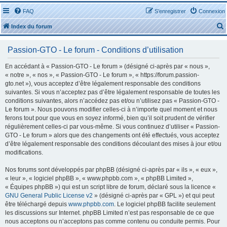
FAQ
S’enregistrer
Connexion
Index du forum
Passion-GTO - Le forum - Conditions d’utilisation
En accédant à « Passion-GTO - Le forum » (désigné ci-après par « nous »,
« notre », « nos », « Passion-GTO - Le forum », « https://forum.passion-
gto.net »), vous acceptez d’être légalement responsable des conditions
r
suivantes. Si vous n’acceptez pas d’être légalement responsable de toutes les
conditions suivantes, alors n’accédez pas et/ou n’utilisez pas « Passion-GTO -
Le forum ». Nous pouvons modifier celles-ci à n’importe quel moment et nous
ferons tout pour que vous en soyez informé, bien qu’il soit prudent de vérifier
régulièrement celles-ci par vous-même. Si vous continuez d’utiliser « Passion-
GTO - Le forum » alors que des changements ont été effectués, vous acceptez
r
d’être légalement responsable des conditions découlant des mises à jour et/ou
modifications.
Nos forums sont développés par phpBB (désigné ci-après par « ils », « eux »,
« leur », « logiciel phpBB », « www.phpbb.com », « phpBB Limited »,
« Équipes phpBB ») qui est un script libre de forum, déclaré sous la licence «
GNU General Public License v2
» (désigné ci-après par « GPL ») et qui peut
être téléchargé depuis
www.phpbb.com
. Le logiciel phpBB facilite seulement
les discussions sur Internet. phpBB Limited n’est pas responsable de ce que
nous acceptons ou n’acceptons pas comme contenu ou conduite permis. Pour