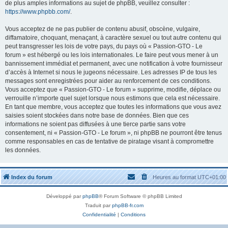
de plus amples informations au sujet de phpBB, veuillez consulter :
https://www.phpbb.com/
.
Vous acceptez de ne pas publier de contenu abusif, obscène, vulgaire,
diffamatoire, choquant, menaçant, à caractère sexuel ou tout autre contenu qui
peut transgresser les lois de votre pays, du pays où « Passion-GTO - Le
forum » est hébergé ou les lois internationales. Le faire peut vous mener à un
bannissement immédiat et permanent, avec une notification à votre fournisseur
d’accès à Internet si nous le jugeons nécessaire. Les adresses IP de tous les
messages sont enregistrées pour aider au renforcement de ces conditions.
Vous acceptez que « Passion-GTO - Le forum » supprime, modifie, déplace ou
verrouille n’importe quel sujet lorsque nous estimons que cela est nécessaire.
En tant que membre, vous acceptez que toutes les informations que vous avez
saisies soient stockées dans notre base de données. Bien que ces
informations ne soient pas diffusées à une tierce partie sans votre
consentement, ni « Passion-GTO - Le forum », ni phpBB ne pourront être tenus
comme responsables en cas de tentative de piratage visant à compromettre
les données.
Index du forum
Heures au format
UTC+01:00
Développé par
phpBB
® Forum Software © phpBB Limited
Traduit par
phpBB-fr.com
Confidentialité
|
Conditions