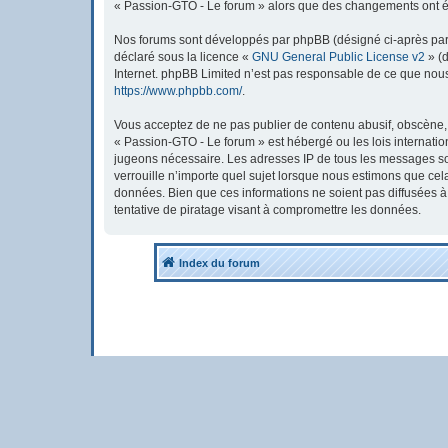
« Passion-GTO - Le forum » alors que des changements ont été
Nos forums sont développés par phpBB (désigné ci-après par « 
déclaré sous la licence «
GNU General Public License v2
» (d
Internet. phpBB Limited n’est pas responsable de ce que nou
https://www.phpbb.com/
.
Vous acceptez de ne pas publier de contenu abusif, obscène, v
« Passion-GTO - Le forum » est hébergé ou les lois internatio
jugeons nécessaire. Les adresses IP de tous les messages so
verrouille n’importe quel sujet lorsque nous estimons que ce
données. Bien que ces informations ne soient pas diffusées 
tentative de piratage visant à compromettre les données.
Index du forum