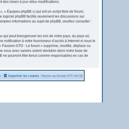
 des mises à jour et/ou modifications.
, « Équipes phpBB ») qui est un script libre de forum,
Le logiciel phpBB facilite seulement les discussions sur
ples informations au sujet de phpBB, veuillez consulter :
u qui peut transgresser les lois de votre pays, du pays où
otification à votre fournisseur d’accès à Internet si nous le
« Passion-GTO - Le forum » supprime, modifie, déplace ou
que vous avez saisies soient stockées dans notre base de
pBB ne pourront être tenus comme responsables en cas de
r
Supprimer les cookies
Heures au format
UTC+01:00