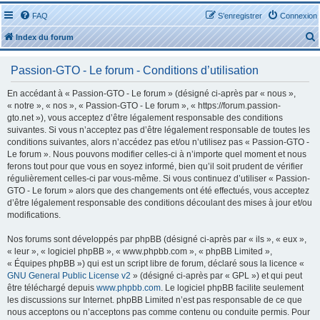
FAQ
S’enregistrer
Connexion
Index du forum
Passion-GTO - Le forum - Conditions d’utilisation
En accédant à « Passion-GTO - Le forum » (désigné ci-après par « nous »,
« notre », « nos », « Passion-GTO - Le forum », « https://forum.passion-
gto.net »), vous acceptez d’être légalement responsable des conditions
r
suivantes. Si vous n’acceptez pas d’être légalement responsable de toutes les
conditions suivantes, alors n’accédez pas et/ou n’utilisez pas « Passion-GTO -
Le forum ». Nous pouvons modifier celles-ci à n’importe quel moment et nous
ferons tout pour que vous en soyez informé, bien qu’il soit prudent de vérifier
régulièrement celles-ci par vous-même. Si vous continuez d’utiliser « Passion-
GTO - Le forum » alors que des changements ont été effectués, vous acceptez
r
d’être légalement responsable des conditions découlant des mises à jour et/ou
modifications.
Nos forums sont développés par phpBB (désigné ci-après par « ils », « eux »,
« leur », « logiciel phpBB », « www.phpbb.com », « phpBB Limited »,
« Équipes phpBB ») qui est un script libre de forum, déclaré sous la licence «
GNU General Public License v2
» (désigné ci-après par « GPL ») et qui peut
être téléchargé depuis
www.phpbb.com
. Le logiciel phpBB facilite seulement
les discussions sur Internet. phpBB Limited n’est pas responsable de ce que
nous acceptons ou n’acceptons pas comme contenu ou conduite permis. Pour