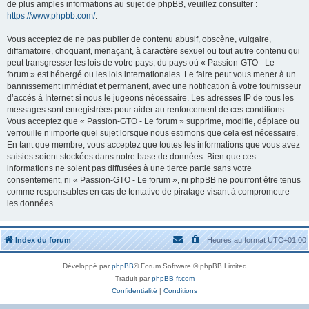
de plus amples informations au sujet de phpBB, veuillez consulter :
https://www.phpbb.com/
.
Vous acceptez de ne pas publier de contenu abusif, obscène, vulgaire,
diffamatoire, choquant, menaçant, à caractère sexuel ou tout autre contenu qui
peut transgresser les lois de votre pays, du pays où « Passion-GTO - Le
forum » est hébergé ou les lois internationales. Le faire peut vous mener à un
bannissement immédiat et permanent, avec une notification à votre fournisseur
d’accès à Internet si nous le jugeons nécessaire. Les adresses IP de tous les
messages sont enregistrées pour aider au renforcement de ces conditions.
Vous acceptez que « Passion-GTO - Le forum » supprime, modifie, déplace ou
verrouille n’importe quel sujet lorsque nous estimons que cela est nécessaire.
En tant que membre, vous acceptez que toutes les informations que vous avez
saisies soient stockées dans notre base de données. Bien que ces
informations ne soient pas diffusées à une tierce partie sans votre
consentement, ni « Passion-GTO - Le forum », ni phpBB ne pourront être tenus
comme responsables en cas de tentative de piratage visant à compromettre
les données.
Index du forum
Heures au format
UTC+01:00
Développé par
phpBB
® Forum Software © phpBB Limited
Traduit par
phpBB-fr.com
Confidentialité
|
Conditions