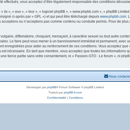
 effectués, vous acceptez d’être légalement responsable des conditions découlant
ils », « eux », « leur », « logiciel phpBB », « www.phpbb.com », « phpBB Limited »
ésigné ci-après par « GPL ») et qui peut être téléchargé depuis
www.phpbb.com
. 
s acceptons ou n’acceptons pas comme contenu ou conduite permis. Pour de plus am
ulgaire, diffamatoire, choquant, menaçant, à caractère sexuel ou tout autre conten
nales. Le faire peut vous mener à un bannissement immédiat et permanent, avec une n
nt enregistrées pour aider au renforcement de ces conditions. Vous acceptez que 
la est nécessaire. En tant que membre, vous acceptez que toutes les informations 
à une tierce partie sans votre consentement, ni « Passion-GTO - Le forum », ni ph
Nous contacte
Développé par
phpBB
® Forum Software © phpBB Limited
Traduit par
phpBB-fr.com
Confidentialité
|
Conditions