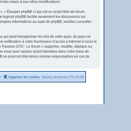
 des mises à jour et/ou modifications.
, « Équipes phpBB ») qui est un script libre de forum,
Le logiciel phpBB facilite seulement les discussions sur
ples informations au sujet de phpBB, veuillez consulter :
u qui peut transgresser les lois de votre pays, du pays où
otification à votre fournisseur d’accès à Internet si nous le
« Passion-GTO - Le forum » supprime, modifie, déplace ou
que vous avez saisies soient stockées dans notre base de
pBB ne pourront être tenus comme responsables en cas de
r
Supprimer les cookies
Heures au format
UTC+01:00