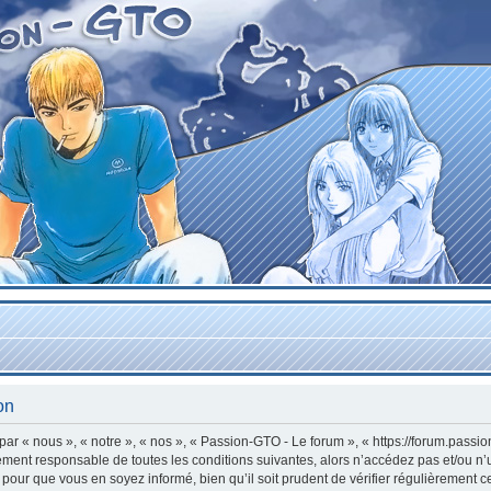
on
r « nous », « notre », « nos », « Passion-GTO - Le forum », « https://forum.passi
lement responsable de toutes les conditions suivantes, alors n’accédez pas et/ou n
 pour que vous en soyez informé, bien qu’il soit prudent de vérifier régulièrement c