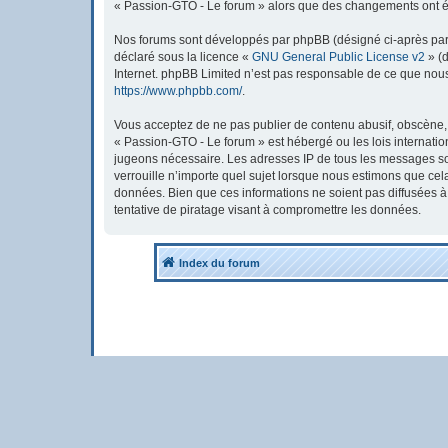
« Passion-GTO - Le forum » alors que des changements ont été
Nos forums sont développés par phpBB (désigné ci-après par « 
déclaré sous la licence «
GNU General Public License v2
» (d
Internet. phpBB Limited n’est pas responsable de ce que nou
https://www.phpbb.com/
.
Vous acceptez de ne pas publier de contenu abusif, obscène, v
« Passion-GTO - Le forum » est hébergé ou les lois internatio
jugeons nécessaire. Les adresses IP de tous les messages so
verrouille n’importe quel sujet lorsque nous estimons que ce
données. Bien que ces informations ne soient pas diffusées 
tentative de piratage visant à compromettre les données.
Index du forum