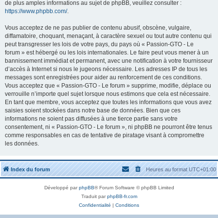
de plus amples informations au sujet de phpBB, veuillez consulter :
https://www.phpbb.com/
.
Vous acceptez de ne pas publier de contenu abusif, obscène, vulgaire,
diffamatoire, choquant, menaçant, à caractère sexuel ou tout autre contenu qui
peut transgresser les lois de votre pays, du pays où « Passion-GTO - Le
forum » est hébergé ou les lois internationales. Le faire peut vous mener à un
bannissement immédiat et permanent, avec une notification à votre fournisseur
d’accès à Internet si nous le jugeons nécessaire. Les adresses IP de tous les
messages sont enregistrées pour aider au renforcement de ces conditions.
Vous acceptez que « Passion-GTO - Le forum » supprime, modifie, déplace ou
verrouille n’importe quel sujet lorsque nous estimons que cela est nécessaire.
En tant que membre, vous acceptez que toutes les informations que vous avez
saisies soient stockées dans notre base de données. Bien que ces
informations ne soient pas diffusées à une tierce partie sans votre
consentement, ni « Passion-GTO - Le forum », ni phpBB ne pourront être tenus
comme responsables en cas de tentative de piratage visant à compromettre
les données.
Index du forum
Heures au format
UTC+01:00
Développé par
phpBB
® Forum Software © phpBB Limited
Traduit par
phpBB-fr.com
Confidentialité
|
Conditions