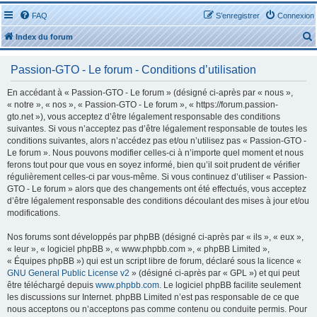
FAQ
S’enregistrer
Connexion
Index du forum
Passion-GTO - Le forum - Conditions d’utilisation
En accédant à « Passion-GTO - Le forum » (désigné ci-après par « nous »,
« notre », « nos », « Passion-GTO - Le forum », « https://forum.passion-
gto.net »), vous acceptez d’être légalement responsable des conditions
r
suivantes. Si vous n’acceptez pas d’être légalement responsable de toutes les
conditions suivantes, alors n’accédez pas et/ou n’utilisez pas « Passion-GTO -
Le forum ». Nous pouvons modifier celles-ci à n’importe quel moment et nous
ferons tout pour que vous en soyez informé, bien qu’il soit prudent de vérifier
régulièrement celles-ci par vous-même. Si vous continuez d’utiliser « Passion-
GTO - Le forum » alors que des changements ont été effectués, vous acceptez
r
d’être légalement responsable des conditions découlant des mises à jour et/ou
modifications.
Nos forums sont développés par phpBB (désigné ci-après par « ils », « eux »,
« leur », « logiciel phpBB », « www.phpbb.com », « phpBB Limited »,
« Équipes phpBB ») qui est un script libre de forum, déclaré sous la licence «
GNU General Public License v2
» (désigné ci-après par « GPL ») et qui peut
être téléchargé depuis
www.phpbb.com
. Le logiciel phpBB facilite seulement
les discussions sur Internet. phpBB Limited n’est pas responsable de ce que
nous acceptons ou n’acceptons pas comme contenu ou conduite permis. Pour