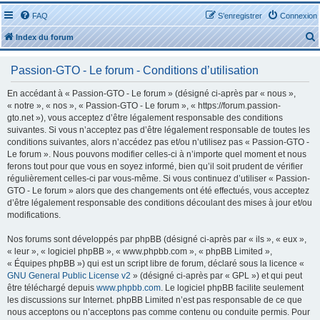
FAQ
S’enregistrer
Connexion
Index du forum
Passion-GTO - Le forum - Conditions d’utilisation
En accédant à « Passion-GTO - Le forum » (désigné ci-après par « nous »,
« notre », « nos », « Passion-GTO - Le forum », « https://forum.passion-
gto.net »), vous acceptez d’être légalement responsable des conditions
r
suivantes. Si vous n’acceptez pas d’être légalement responsable de toutes les
conditions suivantes, alors n’accédez pas et/ou n’utilisez pas « Passion-GTO -
Le forum ». Nous pouvons modifier celles-ci à n’importe quel moment et nous
ferons tout pour que vous en soyez informé, bien qu’il soit prudent de vérifier
régulièrement celles-ci par vous-même. Si vous continuez d’utiliser « Passion-
GTO - Le forum » alors que des changements ont été effectués, vous acceptez
r
d’être légalement responsable des conditions découlant des mises à jour et/ou
modifications.
Nos forums sont développés par phpBB (désigné ci-après par « ils », « eux »,
« leur », « logiciel phpBB », « www.phpbb.com », « phpBB Limited »,
« Équipes phpBB ») qui est un script libre de forum, déclaré sous la licence «
GNU General Public License v2
» (désigné ci-après par « GPL ») et qui peut
être téléchargé depuis
www.phpbb.com
. Le logiciel phpBB facilite seulement
les discussions sur Internet. phpBB Limited n’est pas responsable de ce que
nous acceptons ou n’acceptons pas comme contenu ou conduite permis. Pour