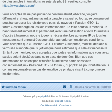
de plus amples informations au sujet de phpBB, veuillez consulter :
https://www.phpbb.com/
.
Vous acceptez de ne pas publier de contenu abusif, obscène, vulgaire,
diffamatoire, choquant, menaçant, à caractère sexuel ou tout autre contenu qui
peut transgresser les lois de votre pays, du pays où « Passion-GTO - Le
forum » est hébergé ou les lois internationales. Le faire peut vous mener à un
bannissement immédiat et permanent, avec une notification à votre fournisseur
d’accès à Internet si nous le jugeons nécessaire. Les adresses IP de tous les
messages sont enregistrées pour aider au renforcement de ces conditions.
Vous acceptez que « Passion-GTO - Le forum » supprime, modifie, déplace ou
verrouille n’importe quel sujet lorsque nous estimons que cela est nécessaire.
En tant que membre, vous acceptez que toutes les informations que vous avez
saisies soient stockées dans notre base de données. Bien que ces
informations ne soient pas diffusées à une tierce partie sans votre
consentement, ni « Passion-GTO - Le forum », ni phpBB ne pourront être tenus
comme responsables en cas de tentative de piratage visant à compromettre
les données.
Index du forum
Heures au format
UTC+01:00
Développé par
phpBB
® Forum Software © phpBB Limited
Traduit par
phpBB-fr.com
Confidentialité
|
Conditions