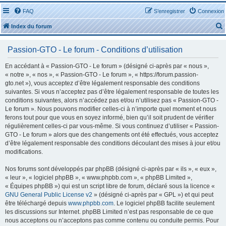
FAQ
S’enregistrer
Connexion
Index du forum
Passion-GTO - Le forum - Conditions d’utilisation
En accédant à « Passion-GTO - Le forum » (désigné ci-après par « nous »,
« notre », « nos », « Passion-GTO - Le forum », « https://forum.passion-
gto.net »), vous acceptez d’être légalement responsable des conditions
r
suivantes. Si vous n’acceptez pas d’être légalement responsable de toutes les
conditions suivantes, alors n’accédez pas et/ou n’utilisez pas « Passion-GTO -
Le forum ». Nous pouvons modifier celles-ci à n’importe quel moment et nous
ferons tout pour que vous en soyez informé, bien qu’il soit prudent de vérifier
régulièrement celles-ci par vous-même. Si vous continuez d’utiliser « Passion-
GTO - Le forum » alors que des changements ont été effectués, vous acceptez
r
d’être légalement responsable des conditions découlant des mises à jour et/ou
modifications.
Nos forums sont développés par phpBB (désigné ci-après par « ils », « eux »,
« leur », « logiciel phpBB », « www.phpbb.com », « phpBB Limited »,
« Équipes phpBB ») qui est un script libre de forum, déclaré sous la licence «
GNU General Public License v2
» (désigné ci-après par « GPL ») et qui peut
être téléchargé depuis
www.phpbb.com
. Le logiciel phpBB facilite seulement
les discussions sur Internet. phpBB Limited n’est pas responsable de ce que
nous acceptons ou n’acceptons pas comme contenu ou conduite permis. Pour