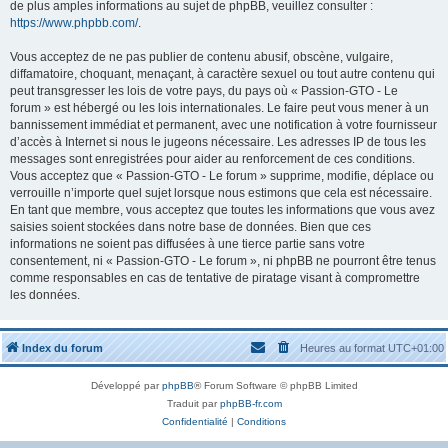
de plus amples informations au sujet de phpBB, veuillez consulter :
https://www.phpbb.com/
.
Vous acceptez de ne pas publier de contenu abusif, obscène, vulgaire,
diffamatoire, choquant, menaçant, à caractère sexuel ou tout autre contenu qui
peut transgresser les lois de votre pays, du pays où « Passion-GTO - Le
forum » est hébergé ou les lois internationales. Le faire peut vous mener à un
bannissement immédiat et permanent, avec une notification à votre fournisseur
d’accès à Internet si nous le jugeons nécessaire. Les adresses IP de tous les
messages sont enregistrées pour aider au renforcement de ces conditions.
Vous acceptez que « Passion-GTO - Le forum » supprime, modifie, déplace ou
verrouille n’importe quel sujet lorsque nous estimons que cela est nécessaire.
En tant que membre, vous acceptez que toutes les informations que vous avez
saisies soient stockées dans notre base de données. Bien que ces
informations ne soient pas diffusées à une tierce partie sans votre
consentement, ni « Passion-GTO - Le forum », ni phpBB ne pourront être tenus
comme responsables en cas de tentative de piratage visant à compromettre
les données.
Index du forum
Heures au format
UTC+01:00
Développé par
phpBB
® Forum Software © phpBB Limited
Traduit par
phpBB-fr.com
Confidentialité
|
Conditions