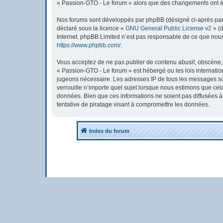
« Passion-GTO - Le forum » alors que des changements ont été
Nos forums sont développés par phpBB (désigné ci-après par « 
déclaré sous la licence «
GNU General Public License v2
» (d
Internet. phpBB Limited n’est pas responsable de ce que nou
https://www.phpbb.com/
.
Vous acceptez de ne pas publier de contenu abusif, obscène, v
« Passion-GTO - Le forum » est hébergé ou les lois internatio
jugeons nécessaire. Les adresses IP de tous les messages so
verrouille n’importe quel sujet lorsque nous estimons que ce
données. Bien que ces informations ne soient pas diffusées 
tentative de piratage visant à compromettre les données.
Index du forum