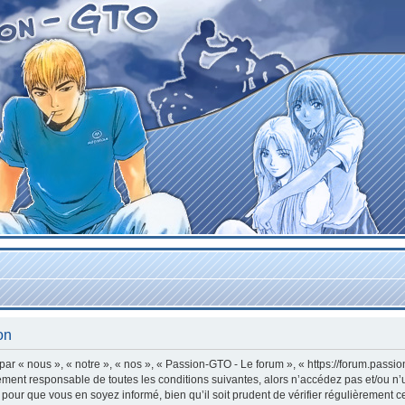
on
r « nous », « notre », « nos », « Passion-GTO - Le forum », « https://forum.passi
lement responsable de toutes les conditions suivantes, alors n’accédez pas et/ou n
 pour que vous en soyez informé, bien qu’il soit prudent de vérifier régulièrement c