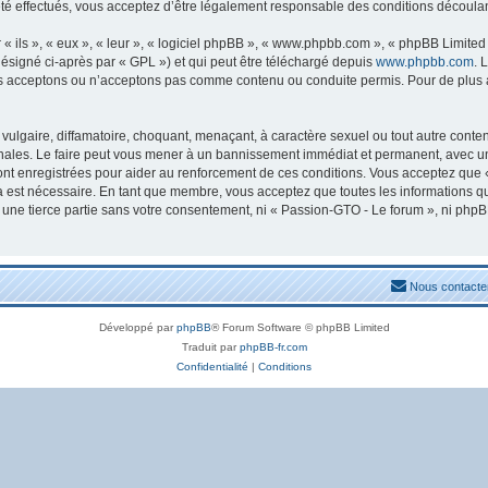
 effectués, vous acceptez d’être légalement responsable des conditions découlant
ils », « eux », « leur », « logiciel phpBB », « www.phpbb.com », « phpBB Limited »
ésigné ci-après par « GPL ») et qui peut être téléchargé depuis
www.phpbb.com
. 
s acceptons ou n’acceptons pas comme contenu ou conduite permis. Pour de plus am
ulgaire, diffamatoire, choquant, menaçant, à caractère sexuel ou tout autre conten
nales. Le faire peut vous mener à un bannissement immédiat et permanent, avec une n
nt enregistrées pour aider au renforcement de ces conditions. Vous acceptez que 
la est nécessaire. En tant que membre, vous acceptez que toutes les informations 
à une tierce partie sans votre consentement, ni « Passion-GTO - Le forum », ni ph
Nous contacte
Développé par
phpBB
® Forum Software © phpBB Limited
Traduit par
phpBB-fr.com
Confidentialité
|
Conditions