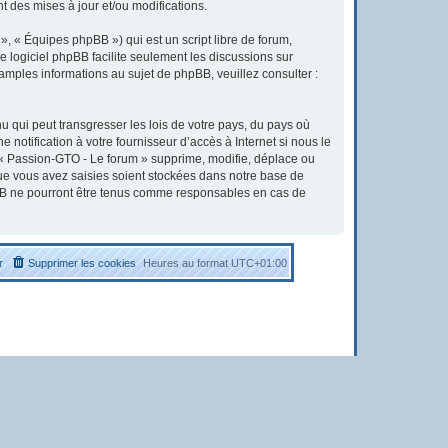
 des mises à jour et/ou modifications.
, « Équipes phpBB ») qui est un script libre de forum,
Le logiciel phpBB facilite seulement les discussions sur
ples informations au sujet de phpBB, veuillez consulter :
u qui peut transgresser les lois de votre pays, du pays où
otification à votre fournisseur d’accès à Internet si nous le
« Passion-GTO - Le forum » supprime, modifie, déplace ou
que vous avez saisies soient stockées dans notre base de
pBB ne pourront être tenus comme responsables en cas de
r
Supprimer les cookies
Heures au format
UTC+01:00