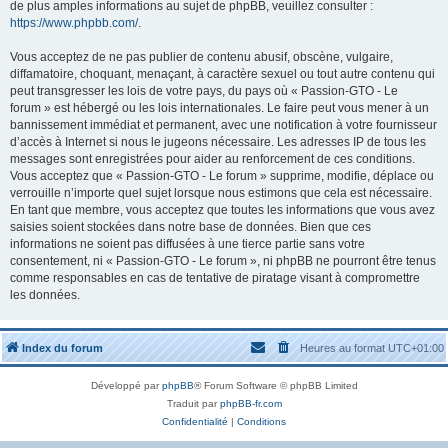
de plus amples informations au sujet de phpBB, veuillez consulter :
https://www.phpbb.com/
.
Vous acceptez de ne pas publier de contenu abusif, obscène, vulgaire,
diffamatoire, choquant, menaçant, à caractère sexuel ou tout autre contenu qui
peut transgresser les lois de votre pays, du pays où « Passion-GTO - Le
forum » est hébergé ou les lois internationales. Le faire peut vous mener à un
bannissement immédiat et permanent, avec une notification à votre fournisseur
d’accès à Internet si nous le jugeons nécessaire. Les adresses IP de tous les
messages sont enregistrées pour aider au renforcement de ces conditions.
Vous acceptez que « Passion-GTO - Le forum » supprime, modifie, déplace ou
verrouille n’importe quel sujet lorsque nous estimons que cela est nécessaire.
En tant que membre, vous acceptez que toutes les informations que vous avez
saisies soient stockées dans notre base de données. Bien que ces
informations ne soient pas diffusées à une tierce partie sans votre
consentement, ni « Passion-GTO - Le forum », ni phpBB ne pourront être tenus
comme responsables en cas de tentative de piratage visant à compromettre
les données.
Index du forum
Heures au format
UTC+01:00
Développé par
phpBB
® Forum Software © phpBB Limited
Traduit par
phpBB-fr.com
Confidentialité
|
Conditions