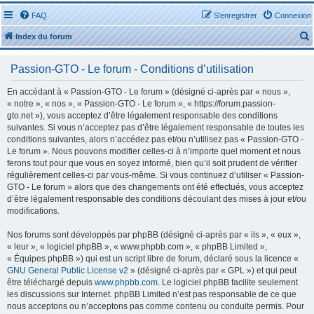
FAQ
S’enregistrer
Connexion
Index du forum
Passion-GTO - Le forum - Conditions d’utilisation
En accédant à « Passion-GTO - Le forum » (désigné ci-après par « nous »,
« notre », « nos », « Passion-GTO - Le forum », « https://forum.passion-
gto.net »), vous acceptez d’être légalement responsable des conditions
r
suivantes. Si vous n’acceptez pas d’être légalement responsable de toutes les
conditions suivantes, alors n’accédez pas et/ou n’utilisez pas « Passion-GTO -
Le forum ». Nous pouvons modifier celles-ci à n’importe quel moment et nous
ferons tout pour que vous en soyez informé, bien qu’il soit prudent de vérifier
régulièrement celles-ci par vous-même. Si vous continuez d’utiliser « Passion-
GTO - Le forum » alors que des changements ont été effectués, vous acceptez
r
d’être légalement responsable des conditions découlant des mises à jour et/ou
modifications.
Nos forums sont développés par phpBB (désigné ci-après par « ils », « eux »,
« leur », « logiciel phpBB », « www.phpbb.com », « phpBB Limited »,
« Équipes phpBB ») qui est un script libre de forum, déclaré sous la licence «
GNU General Public License v2
» (désigné ci-après par « GPL ») et qui peut
être téléchargé depuis
www.phpbb.com
. Le logiciel phpBB facilite seulement
les discussions sur Internet. phpBB Limited n’est pas responsable de ce que
nous acceptons ou n’acceptons pas comme contenu ou conduite permis. Pour