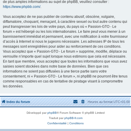
de plus amples informations au sujet de phpBB, veuillez consulter :
https://www.phpbb.com/
.
Vous acceptez de ne pas publier de contenu abusif, obscène, vulgaire,
diffamatoire, choquant, menaçant, à caractère sexuel ou tout autre contenu qui
peut transgresser les lois de votre pays, du pays où « Passion-GTO - Le
forum » est hébergé ou les lois internationales. Le faire peut vous mener à un
bannissement immédiat et permanent, avec une notification à votre fournisseur
d’accès à Internet si nous le jugeons nécessaire. Les adresses IP de tous les
messages sont enregistrées pour aider au renforcement de ces conditions.
Vous acceptez que « Passion-GTO - Le forum » supprime, modifie, déplace ou
verrouille n’importe quel sujet lorsque nous estimons que cela est nécessaire.
En tant que membre, vous acceptez que toutes les informations que vous avez
saisies soient stockées dans notre base de données. Bien que ces
informations ne soient pas diffusées à une tierce partie sans votre
consentement, ni « Passion-GTO - Le forum », ni phpBB ne pourront être tenus
comme responsables en cas de tentative de piratage visant à compromettre
les données.
Index du forum
Heures au format
UTC+01:00
Développé par
phpBB
® Forum Software © phpBB Limited
Traduit par
phpBB-fr.com
Confidentialité
|
Conditions