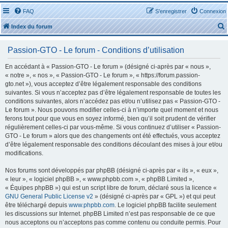
FAQ
S’enregistrer
Connexion
Index du forum
Passion-GTO - Le forum - Conditions d’utilisation
En accédant à « Passion-GTO - Le forum » (désigné ci-après par « nous »,
« notre », « nos », « Passion-GTO - Le forum », « https://forum.passion-
gto.net »), vous acceptez d’être légalement responsable des conditions
r
suivantes. Si vous n’acceptez pas d’être légalement responsable de toutes les
conditions suivantes, alors n’accédez pas et/ou n’utilisez pas « Passion-GTO -
Le forum ». Nous pouvons modifier celles-ci à n’importe quel moment et nous
ferons tout pour que vous en soyez informé, bien qu’il soit prudent de vérifier
régulièrement celles-ci par vous-même. Si vous continuez d’utiliser « Passion-
GTO - Le forum » alors que des changements ont été effectués, vous acceptez
r
d’être légalement responsable des conditions découlant des mises à jour et/ou
modifications.
Nos forums sont développés par phpBB (désigné ci-après par « ils », « eux »,
« leur », « logiciel phpBB », « www.phpbb.com », « phpBB Limited »,
« Équipes phpBB ») qui est un script libre de forum, déclaré sous la licence «
GNU General Public License v2
» (désigné ci-après par « GPL ») et qui peut
être téléchargé depuis
www.phpbb.com
. Le logiciel phpBB facilite seulement
les discussions sur Internet. phpBB Limited n’est pas responsable de ce que
nous acceptons ou n’acceptons pas comme contenu ou conduite permis. Pour