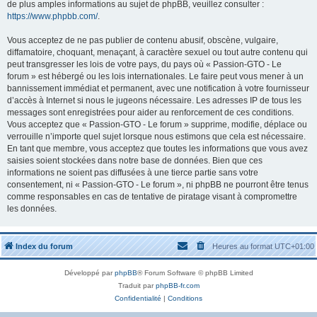
de plus amples informations au sujet de phpBB, veuillez consulter :
https://www.phpbb.com/
.
Vous acceptez de ne pas publier de contenu abusif, obscène, vulgaire,
diffamatoire, choquant, menaçant, à caractère sexuel ou tout autre contenu qui
peut transgresser les lois de votre pays, du pays où « Passion-GTO - Le
forum » est hébergé ou les lois internationales. Le faire peut vous mener à un
bannissement immédiat et permanent, avec une notification à votre fournisseur
d’accès à Internet si nous le jugeons nécessaire. Les adresses IP de tous les
messages sont enregistrées pour aider au renforcement de ces conditions.
Vous acceptez que « Passion-GTO - Le forum » supprime, modifie, déplace ou
verrouille n’importe quel sujet lorsque nous estimons que cela est nécessaire.
En tant que membre, vous acceptez que toutes les informations que vous avez
saisies soient stockées dans notre base de données. Bien que ces
informations ne soient pas diffusées à une tierce partie sans votre
consentement, ni « Passion-GTO - Le forum », ni phpBB ne pourront être tenus
comme responsables en cas de tentative de piratage visant à compromettre
les données.
Index du forum
Heures au format
UTC+01:00
Développé par
phpBB
® Forum Software © phpBB Limited
Traduit par
phpBB-fr.com
Confidentialité
|
Conditions