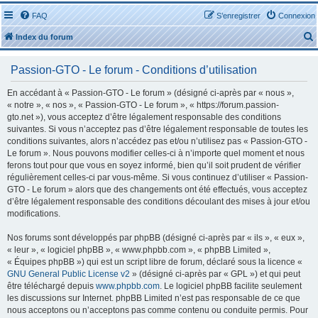
FAQ
S’enregistrer
Connexion
Index du forum
Passion-GTO - Le forum - Conditions d’utilisation
En accédant à « Passion-GTO - Le forum » (désigné ci-après par « nous »,
« notre », « nos », « Passion-GTO - Le forum », « https://forum.passion-
gto.net »), vous acceptez d’être légalement responsable des conditions
r
suivantes. Si vous n’acceptez pas d’être légalement responsable de toutes les
conditions suivantes, alors n’accédez pas et/ou n’utilisez pas « Passion-GTO -
Le forum ». Nous pouvons modifier celles-ci à n’importe quel moment et nous
ferons tout pour que vous en soyez informé, bien qu’il soit prudent de vérifier
régulièrement celles-ci par vous-même. Si vous continuez d’utiliser « Passion-
GTO - Le forum » alors que des changements ont été effectués, vous acceptez
r
d’être légalement responsable des conditions découlant des mises à jour et/ou
modifications.
Nos forums sont développés par phpBB (désigné ci-après par « ils », « eux »,
« leur », « logiciel phpBB », « www.phpbb.com », « phpBB Limited »,
« Équipes phpBB ») qui est un script libre de forum, déclaré sous la licence «
GNU General Public License v2
» (désigné ci-après par « GPL ») et qui peut
être téléchargé depuis
www.phpbb.com
. Le logiciel phpBB facilite seulement
les discussions sur Internet. phpBB Limited n’est pas responsable de ce que
nous acceptons ou n’acceptons pas comme contenu ou conduite permis. Pour