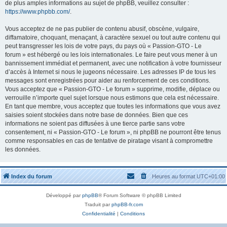
de plus amples informations au sujet de phpBB, veuillez consulter :
https://www.phpbb.com/
.
Vous acceptez de ne pas publier de contenu abusif, obscène, vulgaire,
diffamatoire, choquant, menaçant, à caractère sexuel ou tout autre contenu qui
peut transgresser les lois de votre pays, du pays où « Passion-GTO - Le
forum » est hébergé ou les lois internationales. Le faire peut vous mener à un
bannissement immédiat et permanent, avec une notification à votre fournisseur
d’accès à Internet si nous le jugeons nécessaire. Les adresses IP de tous les
messages sont enregistrées pour aider au renforcement de ces conditions.
Vous acceptez que « Passion-GTO - Le forum » supprime, modifie, déplace ou
verrouille n’importe quel sujet lorsque nous estimons que cela est nécessaire.
En tant que membre, vous acceptez que toutes les informations que vous avez
saisies soient stockées dans notre base de données. Bien que ces
informations ne soient pas diffusées à une tierce partie sans votre
consentement, ni « Passion-GTO - Le forum », ni phpBB ne pourront être tenus
comme responsables en cas de tentative de piratage visant à compromettre
les données.
Index du forum
Heures au format
UTC+01:00
Développé par
phpBB
® Forum Software © phpBB Limited
Traduit par
phpBB-fr.com
Confidentialité
|
Conditions