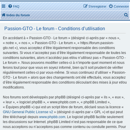
FAQ
S’enregistrer
Connexion
Index du forum
Passion-GTO - Le forum - Conditions d’utilisation
En accédant à « Passion-GTO - Le forum » (désigné ci-après par « nous »,
« notre », « nos », « Passion-GTO - Le forum », « https://forum.passion-
gto.net »), vous acceptez d’être légalement responsable des conditions
r
suivantes. Si vous n’acceptez pas d’être légalement responsable de toutes les
conditions suivantes, alors n’accédez pas et/ou n’utilisez pas « Passion-GTO -
Le forum ». Nous pouvons modifier celles-ci à n’importe quel moment et nous
ferons tout pour que vous en soyez informé, bien qu’il soit prudent de vérifier
régulièrement celles-ci par vous-même. Si vous continuez d’utiliser « Passion-
GTO - Le forum » alors que des changements ont été effectués, vous acceptez
r
d’être légalement responsable des conditions découlant des mises à jour et/ou
modifications.
Nos forums sont développés par phpBB (désigné ci-après par « ils », « eux »,
« leur », « logiciel phpBB », « www.phpbb.com », « phpBB Limited »,
« Équipes phpBB ») qui est un script libre de forum, déclaré sous la licence «
GNU General Public License v2
» (désigné ci-après par « GPL ») et qui peut
être téléchargé depuis
www.phpbb.com
. Le logiciel phpBB facilite seulement
les discussions sur Internet. phpBB Limited n’est pas responsable de ce que
nous acceptons ou n’acceptons pas comme contenu ou conduite permis. Pour